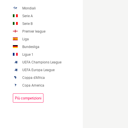
Mondiali
Serie A
Serie B
Premier league
Liga
Bundesliga
Ligue 1
UEFA Champions League
UEFA Europa League
Coppa d'Africa
Copa America
Più competizioni