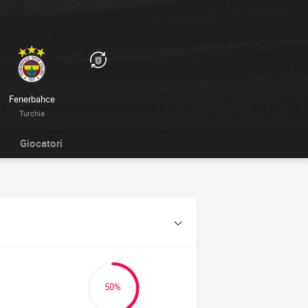
Fenerbahce
Turchia
Giocatori
50%