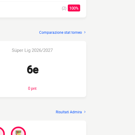
(2)
100%
Comparazione stat torneo
Süper Lig 2026/2027
6e
0 pnt
Risultati Admira