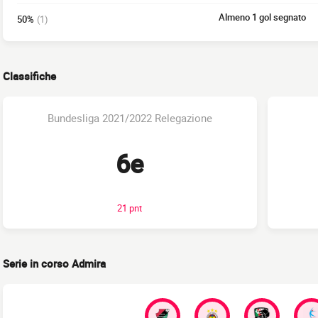
Almeno 1 gol segnato
50%
(1)
Classifiche
Bundesliga 2021/2022 Relegazione
6e
21 pnt
Serie in corso Admira