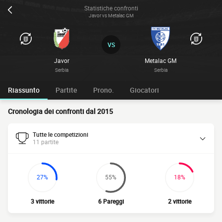
Statistiche confronti
Javor vs Metalac GM
VS
Javor
Metalac GM
Serbia
Serbia
Riassunto
Partite
Prono.
Giocatori
Cronologia dei confronti dal 2015
Tutte le competizioni
11 partite
27%
55%
18%
3 vittorie
6 Pareggi
2 vittorie