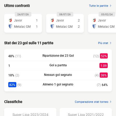
Ultimi confronti
Tutte le partite
24/07/26
08/07/26
03/02/24
Javor
1
Javor
2
Javor
Metalac GM
1
Metalac GM
2
Metalac GM
Stat dei 23 gol sulle 11 partite
Più stat
Ripartizione dei 23 Gol
48%
(11)
(12)
52%
Gol a partita
1
1.09
Nessun gol segnato
18%
(2)
(4)
36%
Almeno 1 gol segnato
82%
(9)
(7)
64%
Classifiche
Comparazione stat torneo
Super Liga 2023/2024
Super Liga 2021/2022