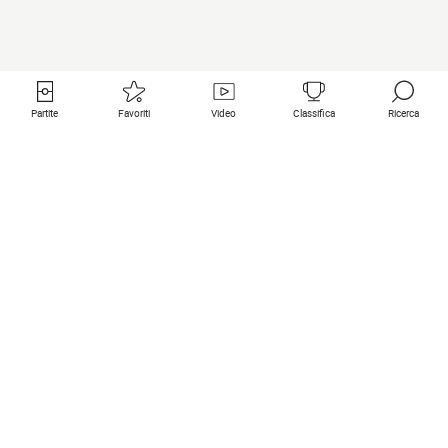
Partite
Favoriti
Video
Classifica
Ricerca
Links utili
Squadre in primo piano
Tutte le partite
PSG
Partita in diretta
Bayern Munich
Ultimi risultati
Real Madrid
Prossime partite
Inter
Partita in streaming
Juventus
Contatto
Manchester City
Note legali
Manchester United
Liverpool