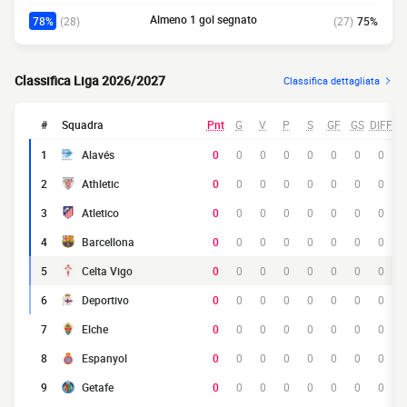
Almeno 1 gol segnato
78%
(28)
(27)
75%
Classifica Liga 2026/2027
Classifica dettagliata
#
Squadra
Pnt
G
V
P
S
GF
GS
DIFF
1
Alavés
0
0
0
0
0
0
0
0
2
Athletic
0
0
0
0
0
0
0
0
3
Atletico
0
0
0
0
0
0
0
0
4
Barcellona
0
0
0
0
0
0
0
0
5
Celta Vigo
0
0
0
0
0
0
0
0
6
Deportivo
0
0
0
0
0
0
0
0
7
Elche
0
0
0
0
0
0
0
0
8
Espanyol
0
0
0
0
0
0
0
0
9
Getafe
0
0
0
0
0
0
0
0