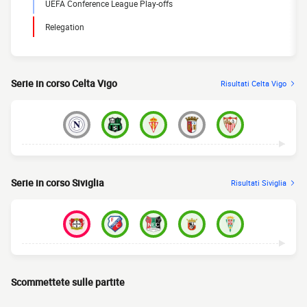
UEFA Conference League Play-offs
Relegation
Serie in corso Celta Vigo
Risultati Celta Vigo
Serie in corso Siviglia
Risultati Siviglia
Scommettete sulle partite