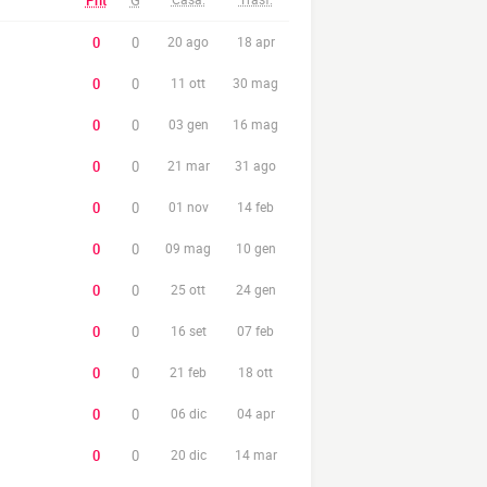
Pnt
G
0
0
20 ago
18 apr
0
0
11 ott
30 mag
0
0
03 gen
16 mag
0
0
21 mar
31 ago
0
0
01 nov
14 feb
0
0
09 mag
10 gen
0
0
25 ott
24 gen
0
0
16 set
07 feb
0
0
21 feb
18 ott
0
0
06 dic
04 apr
0
0
20 dic
14 mar