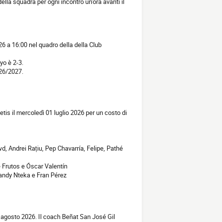
della squadra per ogni incontro un'ora avanti il
26 a 16:00 nel quadro della della Club
yo è 2-3.
026/2027.
is il mercoledì 01 luglio 2026 per un costo di
 Andrei Rațiu, Pep Chavarría, Felipe, Pathé
e Frutos e Óscar Valentín
Randy Nteka e Fran Pérez
5 agosto 2026. Il coach Beñat San José Gil