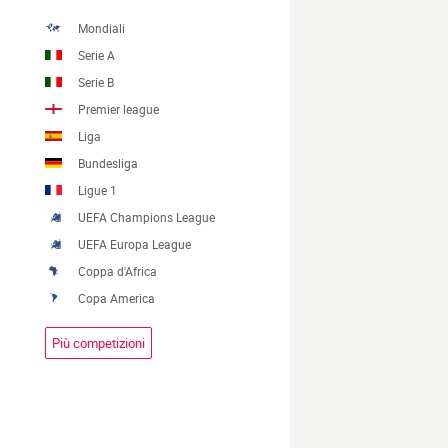
Mondiali
Serie A
Serie B
Premier league
Liga
Bundesliga
Ligue 1
UEFA Champions League
UEFA Europa League
Coppa d'Africa
Copa America
Più competizioni