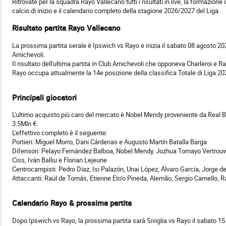
Ritrovate per la squadra Rayo Vallecano tutti i risultati in live, la formazione 
calcio di inizio e il calendario completo della stagione 2026/2027 del Liga.
Risultato partita Rayo Vallecano
La prossima partita serale è Ipswich vs Rayo e inizia il sabato 08 agosto 20
Amichevoli.
Il risultato dell'ultima partita in Club Amichevoli che opponeva Charleroi e Ra
Rayo occupa attualmente la 14e posizione della classifica Totale di Liga 2
Principali giocatori
L'ultimo acquisto più caro del mercato è Nobel Mendy proveniente da Real Bet
3.5Mln €.
L'effettivo completo è il seguente:
Portieri: Miguel Morro, Dani Cárdenas e Augusto Martín Batalla Barga
Difensori: Pelayo Fernández Balboa, Nobel Mendy, Jozhua Tomayo Vertrouwd,
Ciss, Iván Balliu e Florian Lejeune
Centrocampisti: Pedro Díaz, Isi Palazón, Unai López, Álvaro García, Jorge d
Attaccanti: Raúl de Tomás, Etienne Eto'o Pineda, Alemão, Sergio Camello, 
Calendario Rayo & prossima partita
Dopo Ipswich vs Rayo, la prossima partita sarà Siviglia vs Rayo il sabato 1