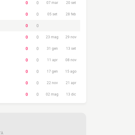
0
0
07 mar
20 set
0
0
05 set
28 feb
0
0
0
0
23 mag
29 nov
0
0
31 gen
13 set
0
0
11 apr
08 nov
0
0
17 gen
15 ago
0
0
22 nov
21 apr
0
0
02 mag
13 dic
TÀ