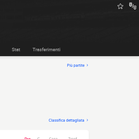
Stat
Trasferimenti
Più partite
Classifica dettagliata
Casa.
Trasf.