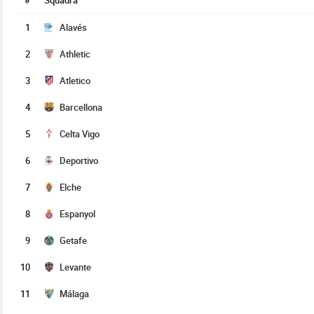
#
Squadra
1
Alavés
2
Athletic
3
Atletico
4
Barcellona
5
Celta Vigo
6
Deportivo
7
Elche
8
Espanyol
9
Getafe
10
Levante
11
Málaga