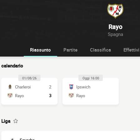
Rayo
Spagna
Riassunto
Partite
Classifica
Effettivi
calendario
01/08/26
Oggi 16:00
Charleroi
2
Ipswich
Rayo
3
Rayo
Liga