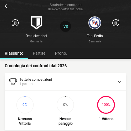
Statistiche confronti
Reinickendorf vs Tas. Berlin
VS
Reinickendorf
Tas. Berlin
Germania
Germania
Riassunto
Partite
Prono.
Cronologia dei confronti dal 2026
Tutte le competizioni
1 partita
0%
0%
100%
Nessuna
Nessun
1 Vittoria
Vittoria
pareggio