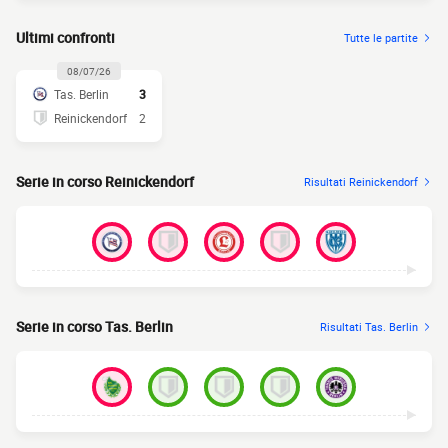
Ultimi confronti
Tutte le partite
08/07/26
Tas. Berlin
3
Reinickendorf
2
Serie in corso Reinickendorf
Risultati Reinickendorf
Serie in corso Tas. Berlin
Risultati Tas. Berlin