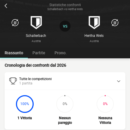
Statistiche confronti
Schallerbach vs Hertha Wels
VS
Schallerbach
Hertha Wels
Austria
Austria
Riassunto
Partite
Prono.
Cronologia dei confronti dal 2026
Tutte le competizioni
1 partita
100%
0%
0%
1 Vittoria
Nessun
Nessuna
pareggio
Vittoria