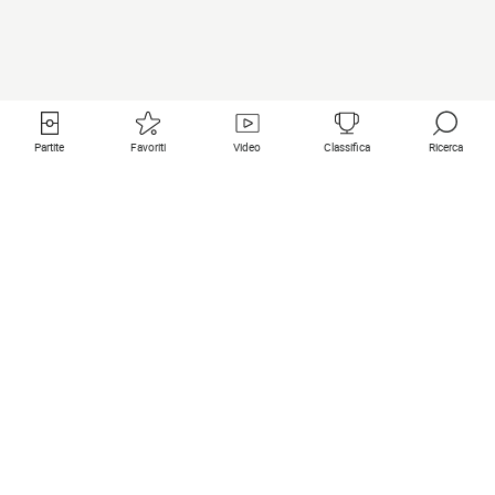
Partite
Favoriti
Video
Classifica
Ricerca
Links utili
Squadre in primo piano
Tutte le partite
PSG
Partita in diretta
Bayern Munich
Ultimi risultati
Real Madrid
Prossime partite
Inter
Partita in streaming
Juventus
Contatto
Manchester City
Note legali
Manchester United
Liverpool