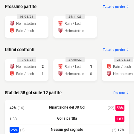
Prossime partite
Tutte le partite
08/08/23
25/11/23
Heimstetten
Rain / Lech
Rain / Lech
Heimstetten
Ultimi confronti
Tutte le partite
17/03/23
27/08/22
26/03/22
Heimstetten
2
Rain / Lech
1
Rain / Lech
Rain / Lech
1
Heimstetten
0
Heimstetten
Stat dei 38 gol sulle 12 partite
Più stat
Ripartizione dei 38 Gol
42%
(16)
(22)
58%
Gol a partita
1.33
1.83
Nessun gol segnato
25%
(3)
(2)
17%