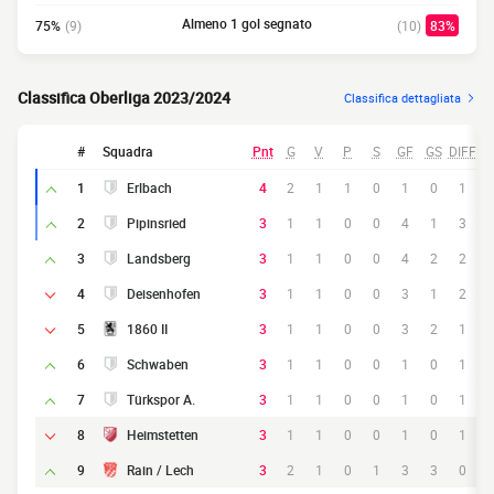
Almeno 1 gol segnato
75%
(9)
(10)
83%
Classifica Oberliga 2023/2024
Classifica dettagliata
#
Squadra
Pnt
G
V
P
S
GF
GS
DIFF
1
Erlbach
4
2
1
1
0
1
0
1
2
Pipinsried
3
1
1
0
0
4
1
3
3
Landsberg
3
1
1
0
0
4
2
2
4
Deisenhofen
3
1
1
0
0
3
1
2
5
1860 II
3
1
1
0
0
3
2
1
6
Schwaben
3
1
1
0
0
1
0
1
7
Türkspor A.
3
1
1
0
0
1
0
1
8
Heimstetten
3
1
1
0
0
1
0
1
9
Rain / Lech
3
2
1
0
1
3
3
0