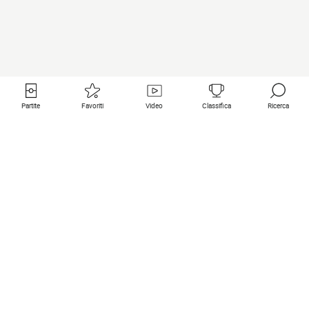
Partite
Favoriti
Video
Classifica
Ricerca
Links utili
Squadre in primo piano
Tutte le partite
PSG
Partita in diretta
Bayern Munich
Ultimi risultati
Real Madrid
Prossime partite
Inter
Partita in streaming
Juventus
Contatto
Manchester City
Note legali
Manchester United
Liverpool