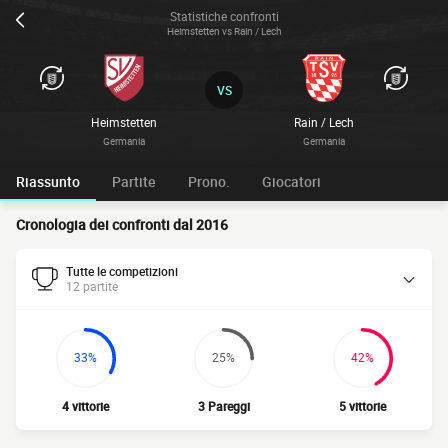
Statistiche confronti
Heimstetten vs Rain / Lech
VS
Heimstetten
Rain / Lech
Germania
Germania
Riassunto
Partite
Prono.
Giocatori
Cronologia dei confronti dal 2016
Tutte le competizioni
12 partite
33%
25%
42%
4 vittorie
3 Pareggi
5 vittorie