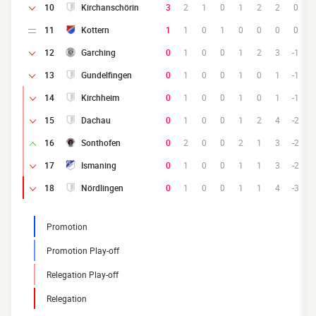
10
Kirchanschörin
3
2
1
0
1
2
2
0
11
Kottern
1
1
0
1
0
0
0
0
12
Garching
0
1
0
0
1
2
3
-1
13
Gundelfingen
0
1
0
0
1
0
1
-1
14
Kirchheim
0
1
0
0
1
0
1
-1
15
Dachau
0
1
0
0
1
2
4
-2
16
Sonthofen
0
2
0
0
2
1
3
-2
17
Ismaning
0
1
0
0
1
1
3
-2
18
Nördlingen
0
1
0
0
1
1
4
-3
Promotion
Promotion Play-off
Relegation Play-off
Relegation