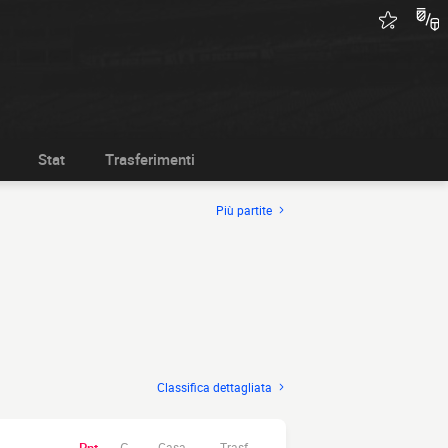
Stat
Trasferimenti
Più partite
Classifica dettagliata
Casa.
Trasf.