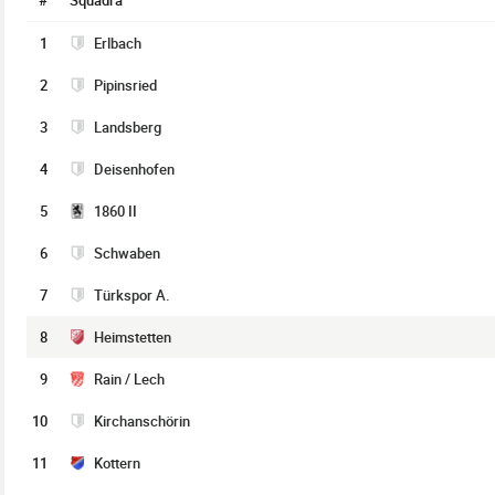
#
Squadra
1
Erlbach
2
Pipinsried
3
Landsberg
4
Deisenhofen
5
1860 II
6
Schwaben
7
Türkspor A.
8
Heimstetten
9
Rain / Lech
10
Kirchanschörin
11
Kottern