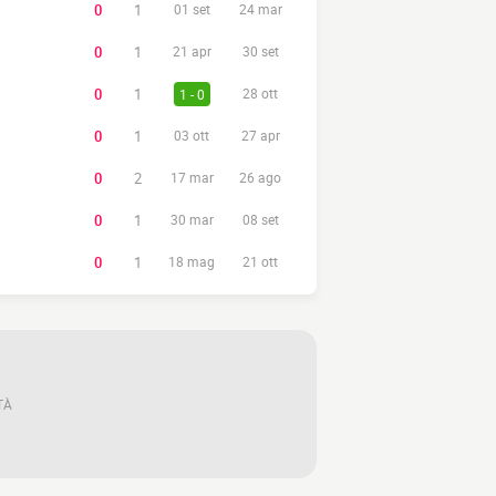
0
1
01 set
24 mar
0
1
21 apr
30 set
0
1
1 - 0
28 ott
0
1
03 ott
27 apr
0
2
17 mar
26 ago
0
1
30 mar
08 set
0
1
18 mag
21 ott
TÀ