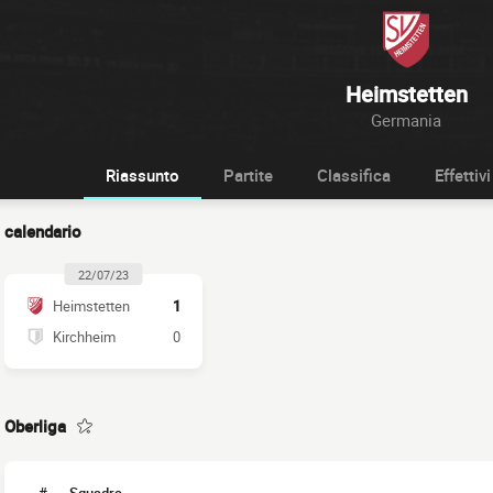
Heimstetten
Germania
Riassunto
Partite
Classifica
Effettivi
calendario
22/07/23
Heimstetten
1
Kirchheim
0
Oberliga