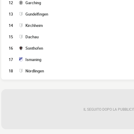
12
Garching
13
Gundelfingen
14
Kirchheim
15
Dachau
16
Sonthofen
17
Ismaning
18
Nördlingen
IL SEGUITO DOPO LA PUBBLICI