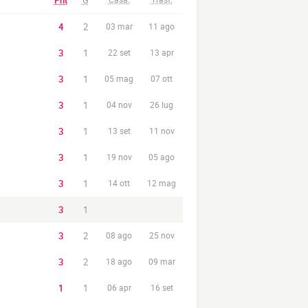
Pnt
G
4
2
03 mar
11 ago
3
1
22 set
13 apr
3
1
05 mag
07 ott
3
1
04 nov
26 lug
3
1
13 set
11 nov
3
1
19 nov
05 ago
3
1
14 ott
12 mag
3
1
3
2
08 ago
25 nov
3
2
18 ago
09 mar
1
1
06 apr
16 set