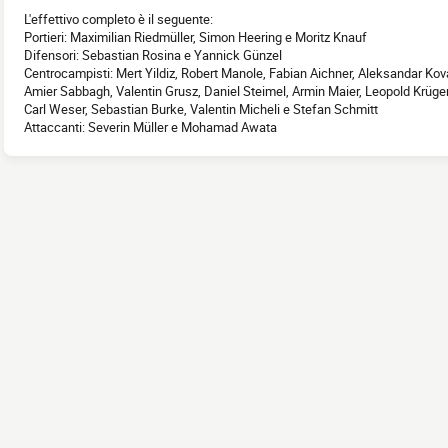
L'effettivo completo è il seguente:
Portieri: Maximilian Riedmüller, Simon Heering e Moritz Knauf
Difensori: Sebastian Rosina e Yannick Günzel
Centrocampisti: Mert Yildiz, Robert Manole, Fabian Aichner, Aleksandar Kova
Amier Sabbagh, Valentin Grusz, Daniel Steimel, Armin Maier, Leopold Krüger,
Carl Weser, Sebastian Burke, Valentin Micheli e Stefan Schmitt
Attaccanti: Severin Müller e Mohamad Awata