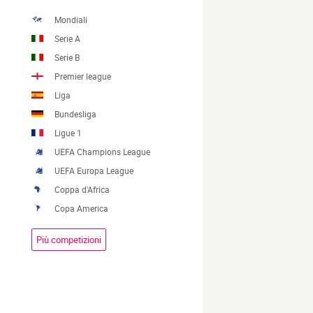
Mondiali
Serie A
Serie B
Premier league
Liga
Bundesliga
Ligue 1
UEFA Champions League
UEFA Europa League
Coppa d'Africa
Copa America
Più competizioni