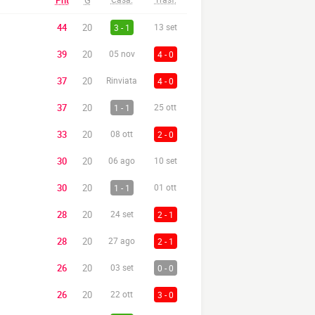
Pnt
G
44
20
3 - 1
13 set
39
20
05 nov
4 - 0
37
20
Rinviata
4 - 0
37
20
1 - 1
25 ott
33
20
08 ott
2 - 0
30
20
06 ago
10 set
30
20
1 - 1
01 ott
28
20
24 set
2 - 1
28
20
27 ago
2 - 1
26
20
03 set
0 - 0
26
20
22 ott
3 - 0