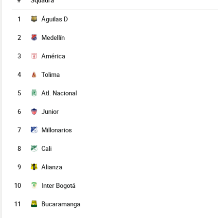
#
Squadra
1
Águilas D
2
Medellín
3
América
4
Tolima
5
Atl. Nacional
6
Junior
7
Millonarios
8
Cali
9
Alianza
10
Inter Bogotá
11
Bucaramanga