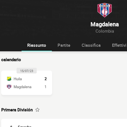
Magdalena
Colombia
Riassunto
Partite
Classifica
Effettivi
calendario
15/07/23
Huila
2
Magdalena
1
Primera División