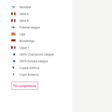
Mondiali
Serie A
Serie B
Premier league
Liga
Bundesliga
Ligue 1
UEFA Champions League
UEFA Europa League
Coppa d'Africa
Copa America
Più competizioni