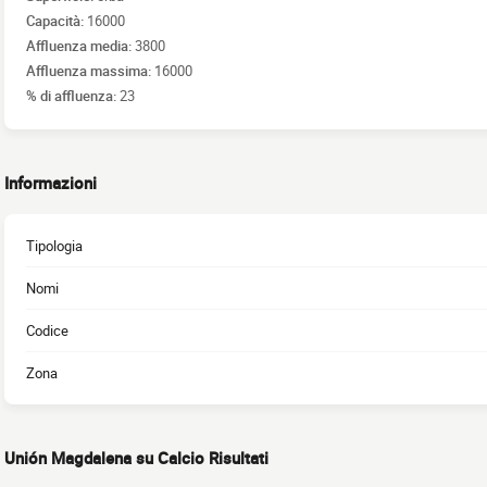
Capacità:
16000
Affluenza media:
3800
Affluenza massima:
16000
% di affluenza:
23
Informazioni
Tipologia
Nomi
Codice
Zona
Unión Magdalena su Calcio Risultati