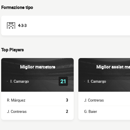
Formazione tipo
4-3-3
Top Players
Miglior marcatore
Miglior assist m
21
I. Camargo
I. Camargo
R. Márquez
3
J. Contreras
J. Contreras
2
G. Baier