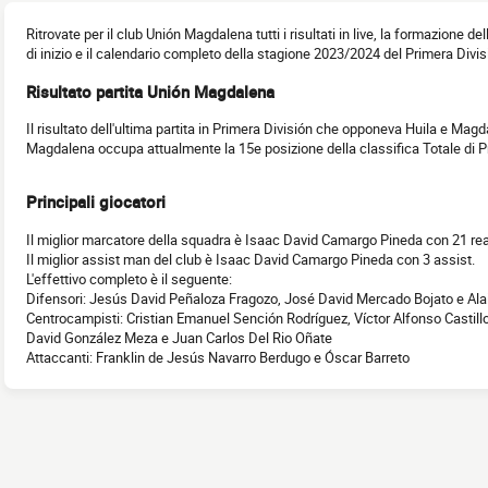
Ritrovate per il club Unión Magdalena tutti i risultati in live, la formazione del
di inizio e il calendario completo della stagione 2023/2024 del Primera Divis
Risultato partita Unión Magdalena
Il risultato dell'ultima partita in Primera División che opponeva Huila e Magd
Magdalena occupa attualmente la 15e posizione della classifica Totale di P
Principali giocatori
Il miglior marcatore della squadra è Isaac David Camargo Pineda con 21 real
Il miglior assist man del club è Isaac David Camargo Pineda con 3 assist.
L'effettivo completo è il seguente:
Difensori: Jesús David Peñaloza Fragozo, José David Mercado Bojato e Ala
Centrocampisti: Cristian Emanuel Sención Rodríguez, Víctor Alfonso Castill
David González Meza e Juan Carlos Del Rio Oñate
Attaccanti: Franklin de Jesús Navarro Berdugo e Óscar Barreto