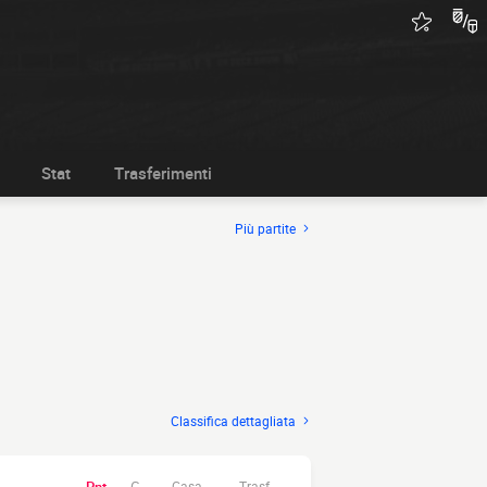
Stat
Trasferimenti
Più partite
Classifica dettagliata
Casa.
Trasf.