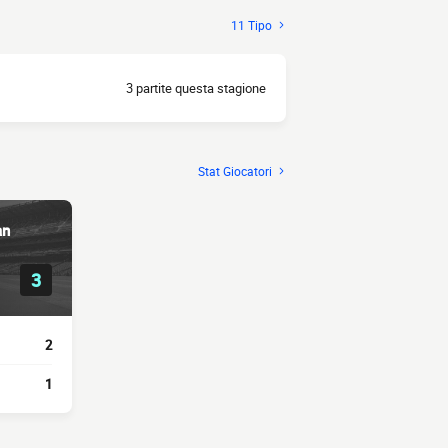
11 Tipo
3 partite questa stagione
Stat Giocatori
an
3
2
1