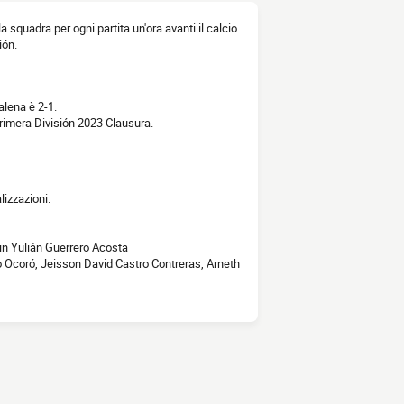
la squadra per ogni partita un'ora avanti il calcio
ión.
alena è 2-1.
rimera División 2023 Clausura.
izzazioni.
in Yulián Guerrero Acosta
o Ocoró, Jeisson David Castro Contreras, Arneth