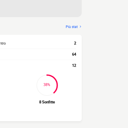
Più stat
ntro
2
64
12
38%
8 Sonfitte