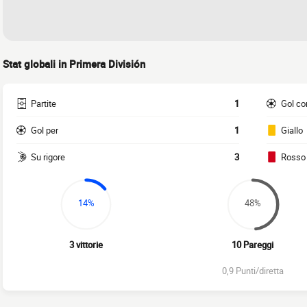
Stat globali in Primera División
Partite
1
Gol co
Gol per
1
Giallo
Su rigore
3
Rosso
14%
48%
3 vittorie
10 Pareggi
0,9 Punti/diretta