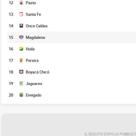
12
Pasto
13
Santa Fe
14
Once Caldas
15
Magdalena
16
Huila
17
Pereira
18
Boyacá Chicó
19
Jaguares
20
Envigado
IL SEGUITO DOPO LA PUBBLICI