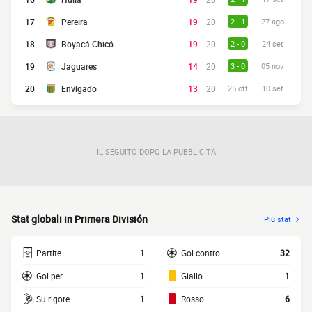
17
Pereira
19
20
2 - 1
27 ago
18
Boyacá Chicó
19
20
2 - 0
24 set
19
Jaguares
14
20
3 - 0
05 nov
20
Envigado
13
20
25 ott
10 set
IL SEGUITO DOPO LA PUBBLICITÀ
Stat globali in Primera División
Più stat
Partite
1
Gol contro
32
Gol per
1
Giallo
1
Su rigore
1
Rosso
6