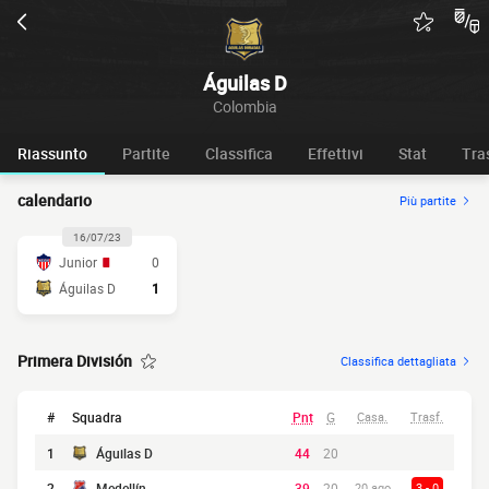
Águilas D
Colombia
Riassunto
Partite
Classifica
Effettivi
Stat
Tra
calendario
Più partite
16/07/23
Junior
0
Águilas D
1
Primera División
Classifica dettagliata
#
Squadra
Pnt
G
Casa.
Trasf.
1
Águilas D
44
20
2
Medellín
39
20
20 ago
3 - 0