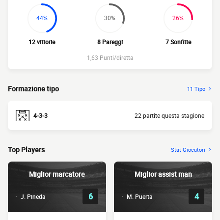
44%
30%
26%
12 vittorie
8 Pareggi
7 Sonfitte
1,63 Punti/diretta
Formazione tipo
11 Tipo
4-3-3
22 partite questa stagione
Top Players
Stat Giocatori
Miglior marcatore
Miglior assist man
6
4
J. Pineda
M. Puerta