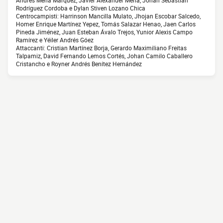
Andrés Mena Márquez, Javier Alexander Mena, Johan Sebastián
Rodríguez Cordoba e Dylan Stiven Lozano Chica
Centrocampisti: Harrinson Mancilla Mulato, Jhojan Escobar Salcedo,
Homer Enrique Martínez Yepez, Tomás Salazar Henao, Jaen Carlos
Pineda Jiménez, Juan Esteban Ávalo Trejos, Yunior Alexis Campo
Ramírez e Yéiler Andrés Góez
Attaccanti: Cristian Martínez Borja, Gerardo Maximiliano Freitas
Talpamiz, David Fernando Lemos Cortés, Johan Camilo Caballero
Cristancho e Royner Andrés Benítez Hernández