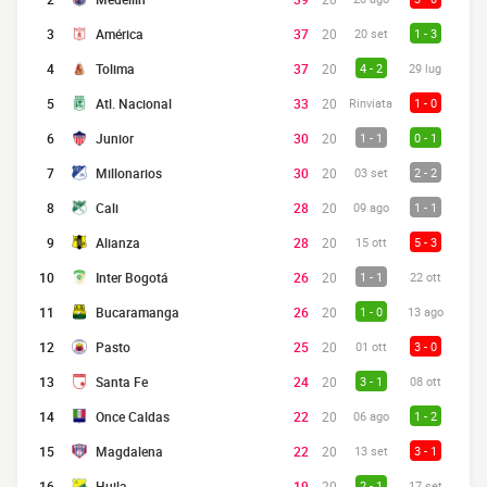
3
América
37
20
20 set
1 - 3
4
Tolima
37
20
4 - 2
29 lug
5
Atl. Nacional
33
20
Rinviata
1 - 0
6
Junior
30
20
1 - 1
0 - 1
7
Millonarios
30
20
03 set
2 - 2
8
Cali
28
20
09 ago
1 - 1
9
Alianza
28
20
15 ott
5 - 3
10
Inter Bogotá
26
20
1 - 1
22 ott
11
Bucaramanga
26
20
1 - 0
13 ago
12
Pasto
25
20
01 ott
3 - 0
13
Santa Fe
24
20
3 - 1
08 ott
14
Once Caldas
22
20
06 ago
1 - 2
15
Magdalena
22
20
13 set
3 - 1
16
Huila
19
20
2 - 1
17 set