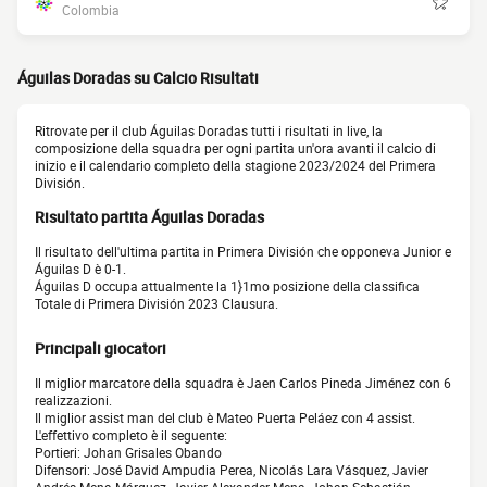
Colombia
Águilas Doradas su Calcio Risultati
Ritrovate per il club Águilas Doradas tutti i risultati in live, la
composizione della squadra per ogni partita un'ora avanti il calcio di
inizio e il calendario completo della stagione 2023/2024 del Primera
División.
Risultato partita Águilas Doradas
Il risultato dell'ultima partita in Primera División che opponeva Junior e
Águilas D è 0-1.
Águilas D occupa attualmente la 1}1mo posizione della classifica
Totale di Primera División 2023 Clausura.
Principali giocatori
Il miglior marcatore della squadra è Jaen Carlos Pineda Jiménez con 6
realizzazioni.
Il miglior assist man del club è Mateo Puerta Peláez con 4 assist.
L'effettivo completo è il seguente:
Portieri: Johan Grisales Obando
Difensori: José David Ampudia Perea, Nicolás Lara Vásquez, Javier