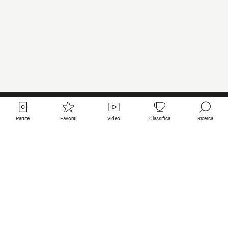
Partite
Favoriti
Video
Classifica
Ricerca
Links utili
Squadre in primo piano
Tutte le partite
PSG
Partita in diretta
Bayern Munich
Ultimi risultati
Real Madrid
Prossime partite
Inter
Partita in streaming
Juventus
Contatto
Manchester City
Note legali
Manchester United
Liverpool