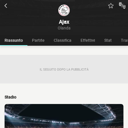
Ajax
Olanda
Riassunto
Partite
Classifica
Effettivi
Stat
Tra
IL SEGUITO DOPO LA PUBBLICITÀ
Stadio