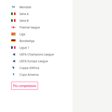
Mondiali
Serie A
Serie B
Premier league
Liga
Bundesliga
Ligue 1
UEFA Champions League
UEFA Europa League
Coppa d'Africa
Copa America
Più competizioni