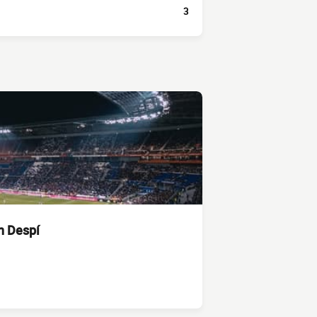
3
n Despí