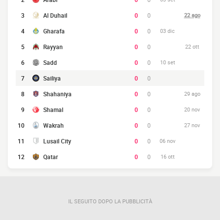
3
Al Duhail
0
0
22 ago
4
Gharafa
0
0
03 dic
5
Rayyan
0
0
22 ott
6
Sadd
0
0
10 set
7
Sailiya
0
0
8
Shahaniya
0
0
29 ago
9
Shamal
0
0
20 nov
10
Wakrah
0
0
27 nov
11
Lusail City
0
0
06 nov
12
Qatar
0
0
16 ott
IL SEGUITO DOPO LA PUBBLICITÀ