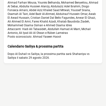
Ahmad Farhan Mousa, Younès Belhanda, Mohamed Benyettou, Ahmad
Al Sebai, Abdulla Hussien Alanzy, Abdulaziz Adel Ibrahim, Diogo
Fonseca Amaro, Abdel Aziz Khaled Saad Mitwali, Youssef Snana,
Osamah Al Tairi, Adel Badr Al-Ahmed, Abdulrauf Hussein Omar, Awab
El Awad Hussain, Cristian Daniel Dal Bello Fagundes, Anwar El Ghazi,
Ali Ahmed El Amri, Fares Khalid Azadi, Khatab Bauobida Ziadeh,
Mohammed Osama Osman e Ahmed Osama Idres
Attaccanti: Hadi Ali Tabasideh, Abdullah Hamad Al Marri, Michail
Antonio, Ali Iyad Ali Al Olwan e Rúben Lameiras
Posto sconosciuto: Ahmad Yaseen Haoot
Calendario Sailiya & prossima partita
Dopo Al Duhail vs Sailiya, la prossima partita sarà Shahaniya vs
Sailiya il sabato 29 agosto 2026.