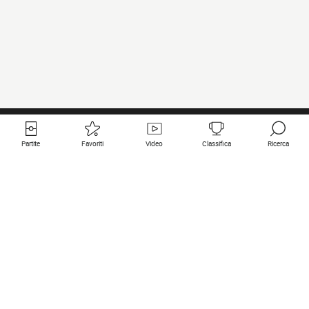
Partite
Favoriti
Video
Classifica
Ricerca
Links utili
Squadre in primo piano
Tutte le partite
PSG
Partita in diretta
Bayern Munich
Ultimi risultati
Real Madrid
Prossime partite
Inter
Partita in streaming
Juventus
Contatto
Manchester City
Note legali
Manchester United
Liverpool