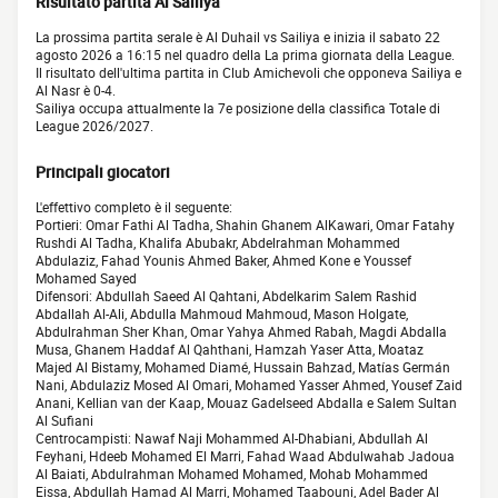
Risultato partita Al Sailiya
La prossima partita serale è Al Duhail vs Sailiya e inizia il sabato 22
agosto 2026 a 16:15 nel quadro della La prima giornata della League.
Il risultato dell'ultima partita in Club Amichevoli che opponeva Sailiya e
Al Nasr è 0-4.
Sailiya occupa attualmente la 7e posizione della classifica Totale di
League 2026/2027.
Principali giocatori
L'effettivo completo è il seguente:
Portieri: Omar Fathi Al Tadha, Shahin Ghanem AlKawari, Omar Fatahy
Rushdi Al Tadha, Khalifa Abubakr, Abdelrahman Mohammed
Abdulaziz, Fahad Younis Ahmed Baker, Ahmed Kone e Youssef
Mohamed Sayed
Difensori: Abdullah Saeed Al Qahtani, Abdelkarim Salem Rashid
Abdallah Al-Ali, Abdulla Mahmoud Mahmoud, Mason Holgate,
Abdulrahman Sher Khan, Omar Yahya Ahmed Rabah, Magdi Abdalla
Musa, Ghanem Haddaf Al Qahthani, Hamzah Yaser Atta, Moataz
Majed Al Bistamy, Mohamed Diamé, Hussain Bahzad, Matías Germán
Nani, Abdulaziz Mosed Al Omari, Mohamed Yasser Ahmed, Yousef Zaid
Anani, Kellian van der Kaap, Mouaz Gadelseed Abdalla e Salem Sultan
Al Sufiani
Centrocampisti: Nawaf Naji Mohammed Al-Dhabiani, Abdullah Al
Feyhani, Hdeeb Mohamed El Marri, Fahad Waad Abdulwahab Jadoua
Al Baiati, Abdulrahman Mohamed Mohamed, Mohab Mohammed
Eissa, Abdullah Hamad Al Marri, Mohamed Taabouni, Adel Bader Al