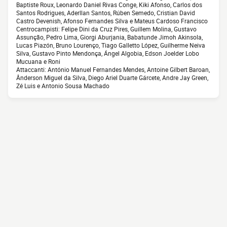
Baptiste Roux, Leonardo Daniel Rivas Conge, Kiki Afonso, Carlos dos
Santos Rodrigues, Aderllan Santos, Rúben Semedo, Cristian David
Castro Devenish, Afonso Fernandes Silva e Mateus Cardoso Francisco
Centrocampisti: Felipe Dini da Cruz Pires, Guillem Molina, Gustavo
Assunção, Pedro Lima, Giorgi Aburjania, Babatunde Jimoh Akinsola,
Lucas Piazón, Bruno Lourenço, Tiago Galletto López, Guilherme Neiva
Silva, Gustavo Pinto Mendonça, Ángel Algobia, Edson Joelder Lobo
Mucuana e Roni
Attaccanti: António Manuel Fernandes Mendes, Antoine Gilbert Baroan,
Ânderson Miguel da Silva, Diego Ariel Duarte Gárcete, Andre Jay Green,
Zé Luis e Antonio Sousa Machado