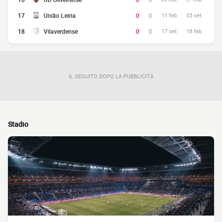
17
União Leiria
0
0
11 feb
03 set
18
Vilaverdense
0
0
17 set
18 feb
IL SEGUITO DOPO LA PUBBLICITÀ
Stadio