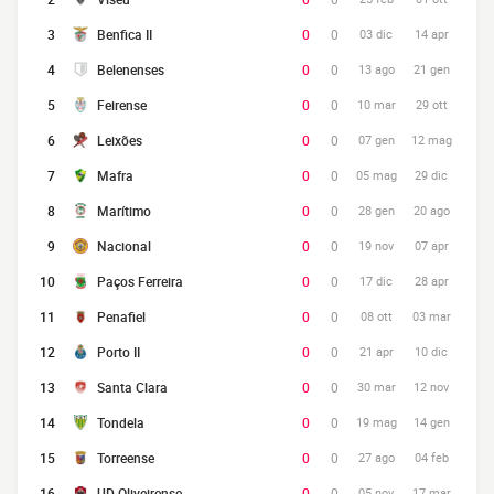
3
Benfica II
0
0
03 dic
14 apr
4
Belenenses
0
0
13 ago
21 gen
5
Feirense
0
0
10 mar
29 ott
6
Leixões
0
0
07 gen
12 mag
7
Mafra
0
0
05 mag
29 dic
8
Marítimo
0
0
28 gen
20 ago
9
Nacional
0
0
19 nov
07 apr
10
Paços Ferreira
0
0
17 dic
28 apr
11
Penafiel
0
0
08 ott
03 mar
12
Porto II
0
0
21 apr
10 dic
13
Santa Clara
0
0
30 mar
12 nov
14
Tondela
0
0
19 mag
14 gen
15
Torreense
0
0
27 ago
04 feb
16
UD Oliveirense
0
0
05 nov
17 mar