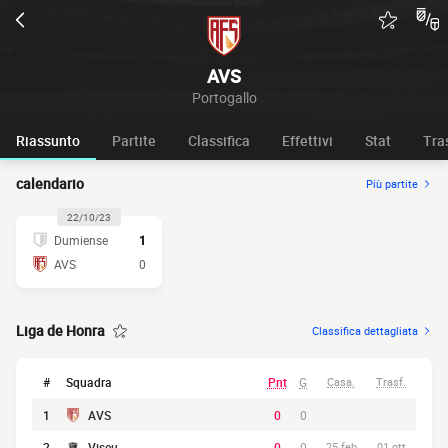
AVS
Portogallo
Riassunto
Partite
Classifica
Effettivi
Stat
Tra
calendario
Più partite
22/10/23
Dumiense
1
AVS
0
Liga de Honra
Classifica dettagliata
#
Squadra
Pnt
G
Casa.
Trasf.
1
AVS
0
0
2
Viseu
0
0
25 feb
01 ott