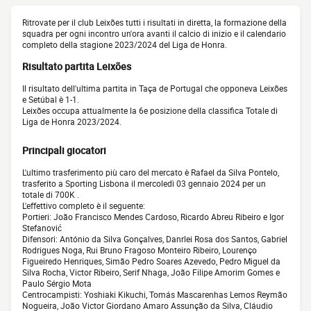
Ritrovate per il club Leixões tutti i risultati in diretta, la formazione della
squadra per ogni incontro un'ora avanti il calcio di inizio e il calendario
completo della stagione 2023/2024 del Liga de Honra.
Risultato partita Leixões
Il risultato dell'ultima partita in Taça de Portugal che opponeva Leixões
e Setúbal è 1-1.
Leixões occupa attualmente la 6e posizione della classifica Totale di
Liga de Honra 2023/2024.
Principali giocatori
L'ultimo trasferimento più caro del mercato è Rafael da Silva Pontelo,
trasferito a Sporting Lisbona il mercoledì 03 gennaio 2024 per un
totale di 700K .
L'effettivo completo è il seguente:
Portieri: João Francisco Mendes Cardoso, Ricardo Abreu Ribeiro e Igor
Stefanović
Difensori: António da Silva Gonçalves, Danrlei Rosa dos Santos, Gabriel
Rodrigues Noga, Rui Bruno Fragoso Monteiro Ribeiro, Lourenço
Figueiredo Henriques, Simão Pedro Soares Azevedo, Pedro Miguel da
Silva Rocha, Victor Ribeiro, Serif Nhaga, João Filipe Amorim Gomes e
Paulo Sérgio Mota
Centrocampisti: Yoshiaki Kikuchi, Tomás Mascarenhas Lemos Reymão
Nogueira, João Victor Giordano Amaro Assunção da Silva, Cláudio