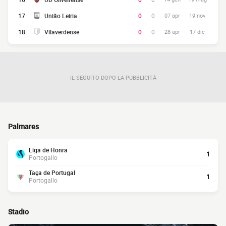
17
União Leiria
0
0
07 apr
19 nov
18
Vilaverdense
0
0
28 apr
17 dic
IL SEGUITO DOPO LA PUBBLICITÀ
Palmares
Liga de Honra
1
Portogallo
Taça de Portugal
1
Portogallo
Stadio