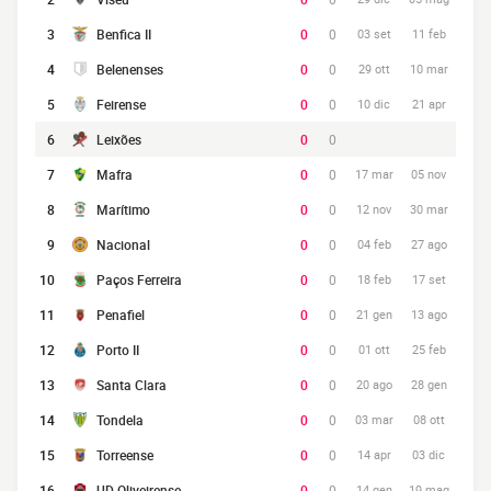
3
Benfica II
0
0
03 set
11 feb
4
Belenenses
0
0
29 ott
10 mar
5
Feirense
0
0
10 dic
21 apr
6
Leixões
0
0
7
Mafra
0
0
17 mar
05 nov
8
Marítimo
0
0
12 nov
30 mar
9
Nacional
0
0
04 feb
27 ago
10
Paços Ferreira
0
0
18 feb
17 set
11
Penafiel
0
0
21 gen
13 ago
12
Porto II
0
0
01 ott
25 feb
13
Santa Clara
0
0
20 ago
28 gen
14
Tondela
0
0
03 mar
08 ott
15
Torreense
0
0
14 apr
03 dic
16
UD Oliveirense
0
0
14 gen
19 mag