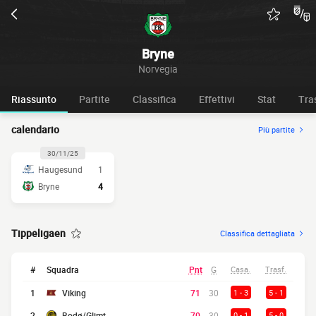
Bryne
Norvegia
Riassunto
Partite
Classifica
Effettivi
Stat
Tra
calendario
Più partite
30/11/25
Haugesund
1
Bryne
4
Tippeligaen
Classifica dettagliata
#
Squadra
Pnt
G
Casa.
Trasf.
1
Viking
71
30
1 - 3
5 - 1
2
Bodø/Glimt
70
30
0 - 1
5 - 0