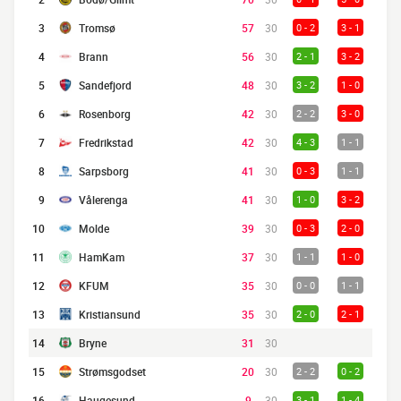
3
Tromsø
57
30
0 - 2
3 - 1
4
Brann
56
30
2 - 1
3 - 2
5
Sandefjord
48
30
3 - 2
1 - 0
6
Rosenborg
42
30
2 - 2
3 - 0
7
Fredrikstad
42
30
4 - 3
1 - 1
8
Sarpsborg
41
30
0 - 3
1 - 1
9
Vålerenga
41
30
1 - 0
3 - 2
10
Molde
39
30
0 - 3
2 - 0
11
HamKam
37
30
1 - 1
1 - 0
12
KFUM
35
30
0 - 0
1 - 1
13
Kristiansund
35
30
2 - 0
2 - 1
14
Bryne
31
30
15
Strømsgodset
20
30
2 - 2
0 - 2
16
Haugesund
9
30
3 - 1
1 - 4