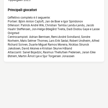
Principali giocatori
L'effettivo completo è il seguente:
Portieri: Björn Anton Cajtoft, Jan de Boer e Igor Spiridonov
Difensori: Patrick André Wik, Christian Tamba Landu-Landu, Jacob
Haahr Steffensen, Jon-Helge Ødegård Tveita, Dadi Dodou Gaye e Lasse
Qvigstad
Centrocampisti: Adrian Berntsen, Remi-André Svindland, Sondre
Norheim, Mats Selmer Thornes, Lars Erik Sødal, Robert Undheim, Alfred
Richard Scriven, Duarte Miguel Ramos Moreira, Nicklas Strunck
Jakobsen, David Aksnes e Kristian Skurve Håland
Attaccanti: Sanel Bojadzic, Rasmus Thellufsen Pedersen, Jaran Eike
Østrem, Martin Åmot Lye e Sjur Torgersen Jonassen