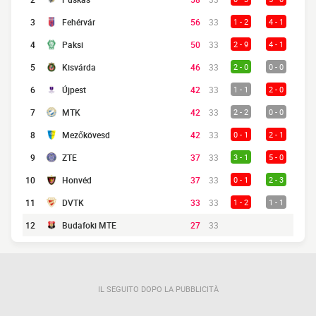
3
Fehérvár
56
33
1 - 2
4 - 1
4
Paksi
50
33
2 - 9
4 - 1
5
Kisvárda
46
33
2 - 0
0 - 0
6
Újpest
42
33
1 - 1
2 - 0
7
MTK
42
33
2 - 2
0 - 0
8
Mezőkövesd
42
33
0 - 1
2 - 1
9
ZTE
37
33
3 - 1
5 - 0
10
Honvéd
37
33
0 - 1
2 - 3
11
DVTK
33
33
1 - 2
1 - 1
12
Budafoki MTE
27
33
IL SEGUITO DOPO LA PUBBLICITÀ