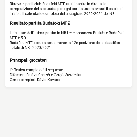
Ritrovate per il club Budafoki MTE tutti i partite in diretta, la
composizione della squadra per ogni partita un'ora avanti il calcio di
inizio e il calendario completo della stagione 2020/2021 del NB I.
Risultato partita Budafoki MTE
Il risultato dell'ultima partita in NB I che opponeva Puskás e Budafoki
MTE è 5-0.
Budafoki MTE occupa attualmente la 12e posizione della classifica
Totale di NB I 2020/2021.
Principali giocatori
L'effettivo completo è il seguente:
Difensori: Balázs Csiszér e Gergő Vaszicsku
Centrocampisti: Dávid Kovács