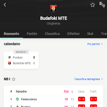
Budafoki MTE
Ungheria
Riassunto
Partite
Classifica
Effettivi
Stat
Tra
calendario
Più partite
09/05/21
Puskás
5
Budafoki MTE
0
NB I
Classifica dettagliata
#
Squadra
Pnt
G
Casa.
Trasf.
1
Ferencváros
78
33
0 - 4
2 - 1
2
Puskás
58
33
0 - 3
5 - 0