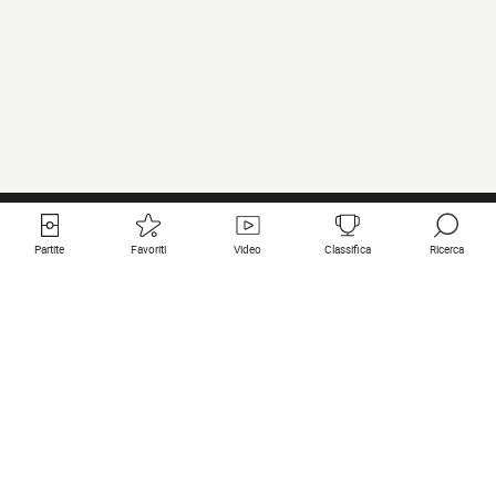
Partite
Favoriti
Video
Classifica
Ricerca
Links utili
Squadre in primo piano
Tutte le partite
PSG
Partita in diretta
Bayern Munich
Ultimi risultati
Real Madrid
Prossime partite
Inter
Partita in streaming
Juventus
Contatto
Manchester City
Note legali
Manchester United
Liverpool