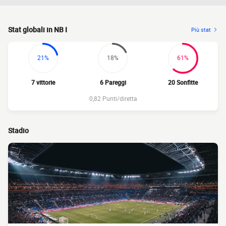
Stat globali in NB I
Più stat
21%
18%
61%
7 vittorie
6 Pareggi
20 Sonfitte
0,82 Punti/diretta
Stadio