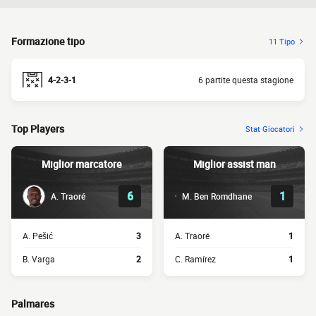
Formazione tipo
11 Tipo
4-2-3-1
6 partite questa stagione
Top Players
Stat Giocatori
Miglior marcatore
Miglior assist man
6
1
A. Traoré
M. Ben Romdhane
A. Pešić
3
A. Traoré
1
B. Varga
2
C. Ramírez
1
Palmares