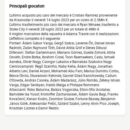
Principali giocatori
L'ultimo acquisto più caro del mercato è Cristian Ramírez proveniente
da Krasnodar il venerdì 14 luglio 2023 per un costo di 2.5Mln €.
L'ultimo trasferimento più caro del mercato è Ryan Mmaee, trasferito a
Stoke City il venerdì 28 luglio 2023 per un totale di 4Mln €.
Il miglior marcatore della squadra è Adama Traoré con 6 realizzazioni.
L'effettivo completo è il seguente:
Portieri: Ádám Gábor Varga, Gergő Szécsi, Levente Őri, Dániel István
Radnóti, Zalán Rajmund Tóth, Dávid Attila Gróf e Dénes Dibusz
Difensori: Stefan Gartenmann, Mariano Gómez, Guede Zohoré, Attila
Osváth, Endre Botka, Ibrahim Cissé, Toon Raemaekers, Cadu, Ismaël
Aaneba, Olivér Nagy, Csongor Lakatos e Barnabás Szabolcs Nagy
Centrocampisti: Regő Szánthó, Naby Keïta, Ádám Nagy, Jonathan
Alberto Levi, Daniel Arzani, Mohamed Abu Fani, Marius Dumitru Corbu,
Bence Ötvös, Oluwatosin Kehinde, Gavriel Gilad Kanichowsky, Callum
O'Dowda, András Csonka, Ádám Madarász, Júlio Romão, Zétény István
Varga, Edgar Sevikyan, Habib Maïga e Philippe Rommens
Attaccanti: Roko Baturina, Balázs Vogyicska, Elton-Ofoi Acolatse,
Bamidele Isa Yusuf, Kristoffer Zachariassen, Ádám Gyula Bagi, Franko
Kovačević, Kenan Kodro, Zsombor Gruber, Fortune Bassey, Benjámin
János Gólik, Aleksandar Pešić, Szilárd Szabó, Lenny Alvin Pico Joseph,
Krisztián Lisztes e Damir Redzic