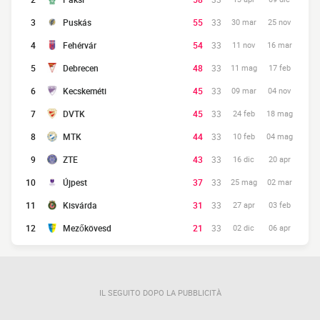
3
Puskás
55
33
30 mar
25 nov
4
Fehérvár
54
33
11 nov
16 mar
5
Debrecen
48
33
11 mag
17 feb
6
Kecskeméti
45
33
09 mar
04 nov
7
DVTK
45
33
24 feb
18 mag
8
MTK
44
33
10 feb
04 mag
9
ZTE
43
33
16 dic
20 apr
10
Újpest
37
33
25 mag
02 mar
11
Kisvárda
31
33
27 apr
03 feb
12
Mezőkövesd
21
33
02 dic
06 apr
IL SEGUITO DOPO LA PUBBLICITÀ