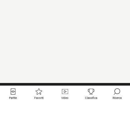
Partite
Favoriti
Video
Classifica
Ricerca
Links utili
Squadre in primo piano
Tutte le partite
PSG
Partita in diretta
Bayern Munich
Ultimi risultati
Real Madrid