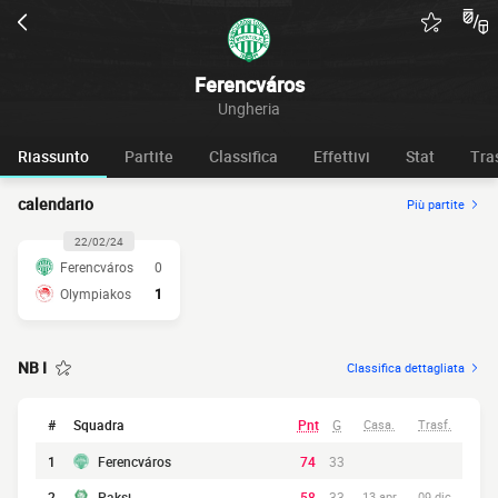
Ferencváros
Ungheria
Riassunto
Partite
Classifica
Effettivi
Stat
Tra
calendario
Più partite
22/02/24
Ferencváros
0
Olympiakos
1
NB I
Classifica dettagliata
#
Squadra
Pnt
G
Casa.
Trasf.
1
Ferencváros
74
33
2
Paksi
58
33
13 apr
09 dic