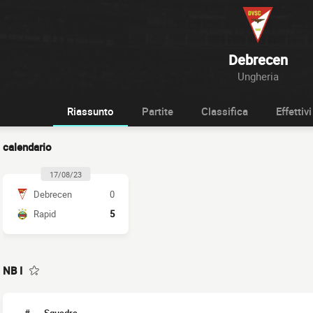
Debrecen
Ungheria
Riassunto
Partite
Classifica
Effettivi
calendario
17/08/23
Debrecen
0
Rapid
5
NB I