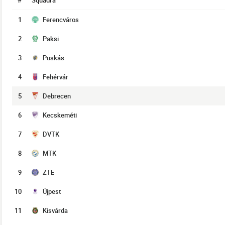
#
Squadra
1
Ferencváros
2
Paksi
3
Puskás
4
Fehérvár
5
Debrecen
6
Kecskeméti
7
DVTK
8
MTK
9
ZTE
10
Újpest
11
Kisvárda