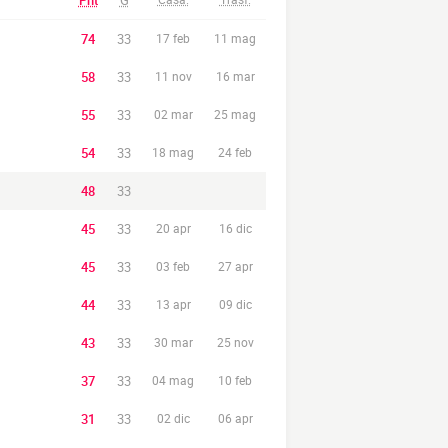
Pnt
G
74
33
17 feb
11 mag
58
33
11 nov
16 mar
55
33
02 mar
25 mag
54
33
18 mag
24 feb
48
33
45
33
20 apr
16 dic
45
33
03 feb
27 apr
44
33
13 apr
09 dic
43
33
30 mar
25 nov
37
33
04 mag
10 feb
31
33
02 dic
06 apr