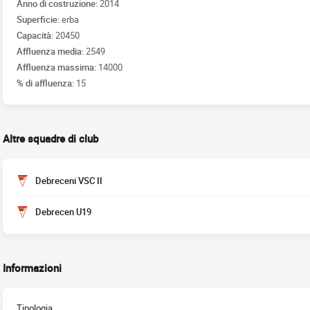
Anno di costruzione:
2014
Superficie:
erba
Capacità:
20450
Affluenza media:
2549
Affluenza massima:
14000
% di affluenza:
15
Altre squadre di club
Debreceni VSC II
Debrecen U19
Informazioni
Tipologia