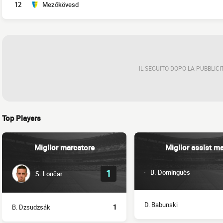
12
Mezőkövesd
IL SEGUITO DOPO LA PUBBLICI
Top Players
Miglior marcatore
Miglior assist m
1
B. Dominguès
S. Lončar
D. Babunski
B. Dzsudzsák
1