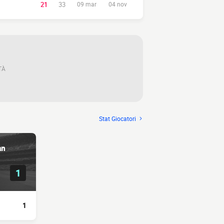
21
33
09 mar
04 nov
TÀ
Stat Giocatori
an
1
1