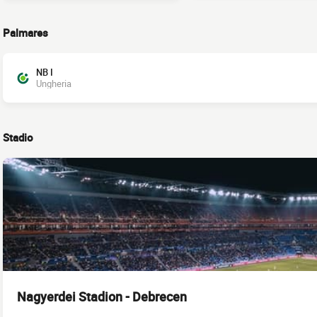
Palmares
NB I
Ungheria
Stadio
Nagyerdei Stadion - Debrecen