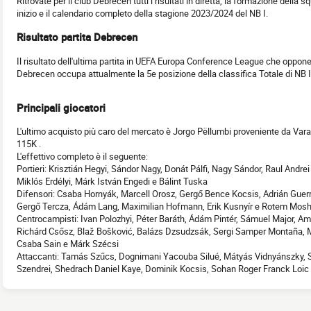
Ritrovate per il club Debrecen tutti i risultati in diretta, la formazione della sq
inizio e il calendario completo della stagione 2023/2024 del NB I.
Risultato partita Debrecen
Il risultato dell'ultima partita in UEFA Europa Conference League che oppon
Debrecen occupa attualmente la 5e posizione della classifica Totale di NB 
Principali giocatori
L'ultimo acquisto più caro del mercato è Jorgo Pëllumbi proveniente da Vara
115K .
L'effettivo completo è il seguente:
Portieri: Krisztián Hegyi, Sándor Nagy, Donát Pálfi, Nagy Sándor, Raul And
Miklós Erdélyi, Márk István Engedi e Bálint Tuska
Difensori: Csaba Hornyák, Marcell Orosz, Gergő Bence Kocsis, Adrián Guerr
Gergő Tercza, Ádám Lang, Maximilian Hofmann, Erik Kusnyír e Rotem Mosh
Centrocampisti: Ivan Polozhyi, Péter Baráth, Ádám Pintér, Sámuel Major, Am
Richárd Csősz, Blaž Bošković, Balázs Dzsudzsák, Sergi Samper Montaña, M
Csaba Sain e Márk Szécsi
Attaccanti: Tamás Szűcs, Dognimani Yacouba Silué, Mátyás Vidnyánszky, 
Szendrei, Shedrach Daniel Kaye, Dominik Kocsis, Sohan Roger Franck Loic B