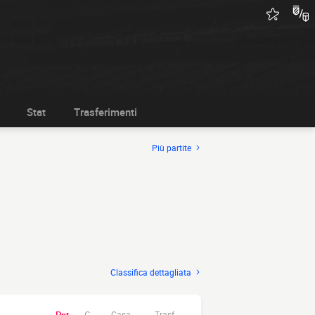
Stat
Trasferimenti
Più partite
Classifica dettagliata
Casa.
Trasf.