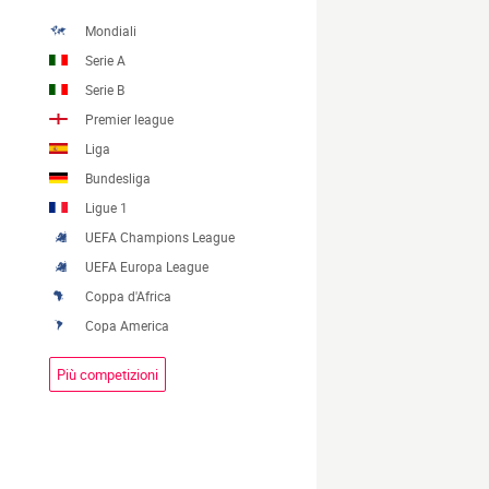
Mondiali
Serie A
Serie B
Premier league
Liga
Bundesliga
Ligue 1
UEFA Champions League
UEFA Europa League
Coppa d'Africa
Copa America
Più competizioni