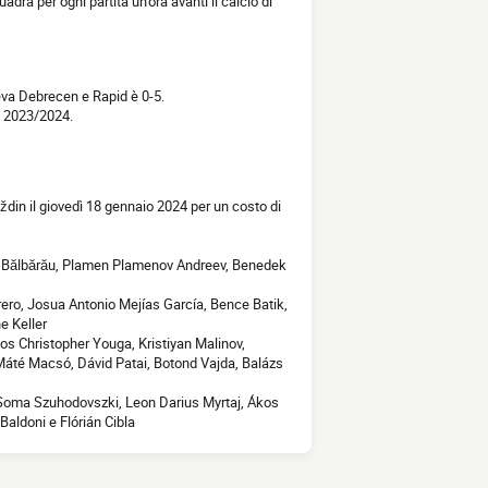
uadra per ogni partita un'ora avanti il calcio di
eva Debrecen e Rapid è 0-5.
I 2023/2024.
ždin il giovedì 18 gennaio 2024 per un costo di
rei Bălbărău, Plamen Plamenov Andreev, Benedek
ero, Josua Antonio Mejías García, Bence Batik,
e Keller
os Christopher Youga, Kristiyan Malinov,
áté Macsó, Dávid Patai, Botond Vajda, Balázs
Soma Szuhodovszki, Leon Darius Myrtaj, Ákos
aldoni e Flórián Cibla