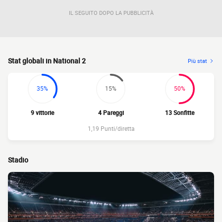
IL SEGUITO DOPO LA PUBBLICITÀ
Stat globali in National 2
Più stat
35%
15%
50%
9 vittorie
4 Pareggi
13 Sonfitte
1,19 Punti/diretta
Stadio