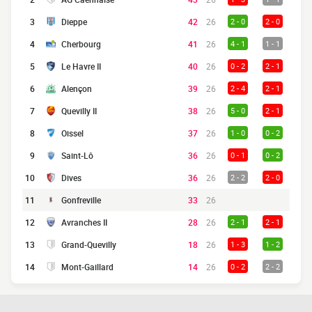
3
Dieppe
42
26
2 - 0
2 - 0
4
Cherbourg
41
26
4 - 1
1 - 1
5
Le Havre II
40
26
0 - 2
2 - 1
6
Alençon
39
26
2 - 4
2 - 1
7
Quevilly II
38
26
5 - 0
2 - 1
8
Oissel
37
26
1 - 0
0 - 2
9
Saint-Lô
36
26
0 - 1
0 - 2
10
Dives
36
26
2 - 2
2 - 0
11
Gonfreville
33
26
12
Avranches II
28
26
2 - 1
2 - 1
13
Grand-Quevilly
18
26
1 - 3
1 - 2
14
Mont-Gaillard
14
26
0 - 2
2 - 2