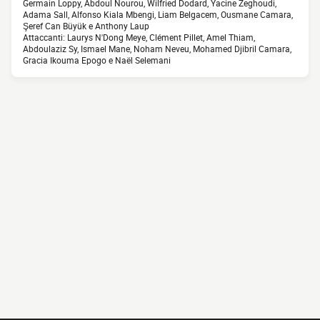
Germain Loppy, Abdoul Nourou, Wilfried Dodard, Yacine Zeghoudi,
Adama Sall, Alfonso Kiala Mbengi, Liam Belgacem, Ousmane Camara,
Şeref Can Büyük e Anthony Laup
Attaccanti: Laurys N'Dong Meye, Clément Pillet, Amel Thiam,
Abdoulaziz Sy, Ismael Mane, Noham Neveu, Mohamed Djibril Camara,
Gracia Ikouma Epogo e Naël Selemani