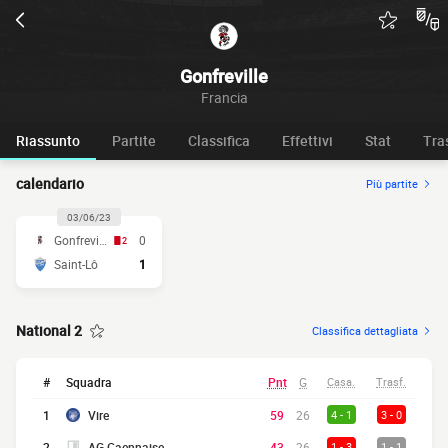
Gonfreville
Francia
Riassunto
Partite
Classifica
Effettivi
Stat
Tra
calendario
Più partite
03/06/23
Gonfreville
0
2
Saint-Lô
1
National 2
Classifica dettagliata
#
Squadra
Pnt
G
Casa.
Trasf.
1
Vire
59
26
4 - 1
3 - 0
2
AG Caennaise
43
26
1 - 3
1 - 1