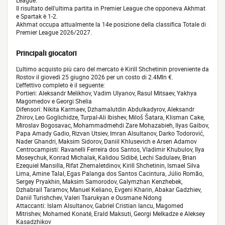
League.
Il risultato dell'ultima partita in Premier League che opponeva Akhmat
e Spartak è 1-2.
Akhmat occupa attualmente la 14e posizione della classifica Totale di
Premier League 2026/2027.
Principali giocatori
L'ultimo acquisto più caro del mercato è Kirill Shchetinin proveniente da
Rostov il giovedì 25 giugno 2026 per un costo di 2.4Mln €.
L'effettivo completo è il seguente:
Portieri: Aleksandr Melikhov, Vadim Ulyanov, Rasul Mitsaev, Yakhya
Magomedov e Georgi Shelia
Difensori: Nikita Karmaev, Dzhamalutdin Abdulkadyrov, Aleksandr
Zhirov, Leo Goglichidze, Turpal-Ali Ibishev, Miloš Šatara, Klisman Cake,
Miroslav Bogosavac, Mohammadmehdi Zare Mohazabieh, Ilyas Gaibov,
Papa Amady Gadio, Rizvan Utsiev, Imran Alsultanov, Darko Todorović,
Nader Ghandri, Maksim Sidorov, Daniil Khlusevich e Arsen Adamov
Centrocampisti: Ravanelli Ferreira dos Santos, Vladimir Khubulov, Ilya
Moseychuk, Konrad Michalak, Kalidou Sidibé, Lechi Sadulaev, Brian
Ezequiel Mansilla, Rifat Zhemaletdinov, Kirill Shchetinin, Ismael Silva
Lima, Amine Talal, Egas Palanga dos Santos Cacintura, Júlio Romão,
Sergey Pryakhin, Maksim Samorodov, Galymzhan Kenzhebek,
Dzhabrail Taramov, Manuel Keliano, Evgeni Kharin, Abakar Gadzhiev,
Daniil Turishchev, Valeri Tsarukyan e Ousmane Ndong
Attaccanti: Islam Alsultanov, Gabriel Cristian Iancu, Magomed
Mitrishev, Mohamed Konaté, Erald Maksuti, Georgi Melkadze e Aleksey
Kasadzhikov