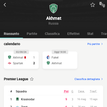
Akhmat
Russia
Riassunto
Partite
Classifica
Effettivi
Stat
Tra
calendario
Più partite
02/08/26
Oggi 18:30
Akhmat
1
Fakel
Spartak
2
Akhmat
Premier League
Classifica dettagliata
#
Squadra
Pnt
G
Casa.
Trasf.
1
Krasnodar
9
3
16 mag
15 ago
2
Zenit
6
3
25 apr
18 ott