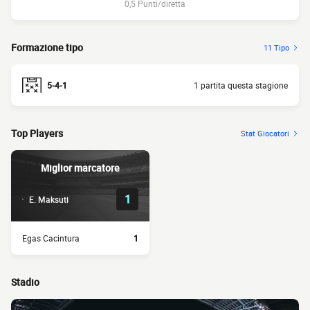
0,5 Punti/diretta
Formazione tipo
11 Tipo
5-4-1
1 partita questa stagione
Top Players
Stat Giocatori
Miglior marcatore
1
E. Maksuti
Egas Cacintura
1
Stadio