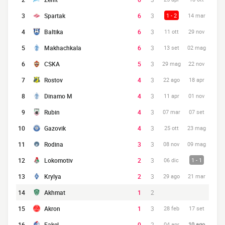
3
Spartak
6
3
1 - 2
14 mar
4
Baltika
6
3
11 ott
29 nov
5
Makhachkala
6
3
13 set
02 mag
6
CSKA
5
3
29 mag
22 nov
7
Rostov
4
3
22 ago
18 apr
8
Dinamo M
4
3
11 apr
01 nov
9
Rubin
4
3
07 mar
07 set
10
Gazovik
4
3
25 ott
23 mag
11
Rodina
3
3
08 nov
09 mag
12
Lokomotiv
2
3
06 dic
1 - 1
13
Krylya
2
3
29 ago
21 mar
14
Akhmat
1
2
15
Akron
1
3
28 feb
17 set
16
Fakel
0
2
04 apr
10 ago