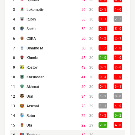
3
Lokomotiv
56
30
2 - 5
1 - 0
4
Rubin
53
30
0 - 1
2 - 2
5
Sochi
53
30
0 - 1
5 - 0
6
CSKA
50
30
1 - 2
2 - 1
7
Dinamo M
50
30
1 - 2
2 - 0
8
Khimki
45
30
1 - 0
1 - 0
9
Rostov
43
30
0 - 1
2 - 0
10
Krasnodar
41
30
0 - 4
1 - 0
11
Akhmat
40
30
0 - 1
3 - 1
12
Ural
34
30
1 - 1
0 - 0
13
Arsenal
23
29
1 - 1
4 - 0
14
Rotor
22
30
1 - 3
0 - 2
15
Ufa
22
29
2 - 0
4 - 0
16
Tambov
13
30