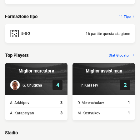
Formazione tipo
11 Tipo
5-3-2
16 partite questa stagione
Top Players
Stat Giocatori
Miglior marcatore
Miglior assist man
4
2
G. Onugkha
P. Karasev
A. Arkhipov
3
D. Merenchukov
1
A. Karapetyan
3
M. Kostyukov
1
Stadio