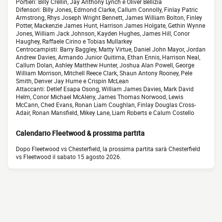
Portieri: Billy Crellin, Jay Anthony Lynch e Oliver Bellizia
Difensori: Billy Jones, Edmond Clarke, Callum Connolly, Finlay Patric
Armstrong, Rhys Joseph Wright Bennett, James William Bolton, Finley
Potter, Mackenzie James Hunt, Harrison James Holgate, Gethin Wynne
Jones, William Jack Johnson, Kayden Hughes, James Hill, Conor
Haughey, Raffaele Cirino e Tobias Mullarkey
Centrocampisti: Barry Baggley, Matty Virtue, Daniel John Mayor, Jordan
Andrew Davies, Armando Junior Quitirna, Ethan Ennis, Harrison Neal,
Callum Dolan, Ashley Matthew Hunter, Joshua Alan Powell, George
William Morrison, Mitchell Reece Clark, Shaun Antony Rooney, Pele
Smith, Denver Jay Hume e Crispin McLean
Attaccanti: Detlef Esapa Osong, William James Davies, Mark David
Helm, Conor Michael McAleny, James Thomas Norwood, Lewis
McCann, Ched Evans, Ronan Liam Coughlan, Finlay Douglas Cross-
Adair, Ronan Mansfield, Mikey Lane, Liam Roberts e Calum Costello
Calendario Fleetwood & prossima partita
Dopo Fleetwood vs Chesterfield, la prossima partita sarà Chesterfield
vs Fleetwood il sabato 15 agosto 2026.