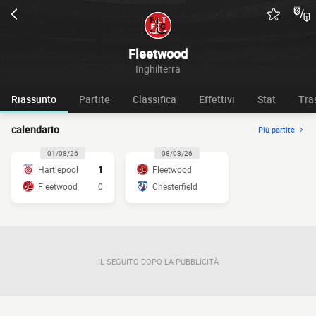
Fleetwood
Inghilterra
Riassunto
Partite
Classifica
Effettivi
Stat
Tra
calendario
Più partite
01/08/26
08/08/26
Hartlepool
1
Fleetwood
Fleetwood
0
Chesterfield
IL SEGUITO DOPO LA PUBBLICITÀ