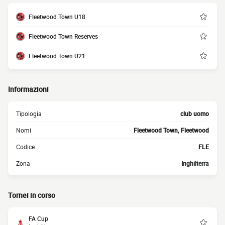
Fleetwood Town U18
Fleetwood Town Reserves
Fleetwood Town U21
Informazioni
Tipologia
club uomo
Nomi
Fleetwood Town, Fleetwood
Codice
FLE
Zona
Inghilterra
Tornei in corso
FA Cup