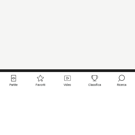
Partite
Favoriti
Video
Classifica
Ricerca
Links utili
Squadre in primo piano
Tutte le partite
PSG
Partita in diretta
Bayern Munich
Ultimi risultati
Real Madrid
Prossime partite
Inter
Partita in streaming
Juventus