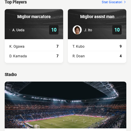
Top Players
Stat Giocatori
Miglior marcatore
Miglior assist man
10
10
A. Ueda
J. Ito
K. Ogawa
7
T. Kubo
9
D. Kamada
7
R. Doan
4
Stadio