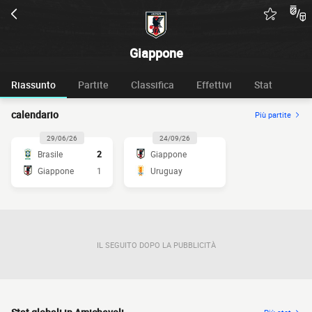
Giappone
Riassunto
Partite
Classifica
Effettivi
Stat
calendario
Più partite
29/06/26
24/09/26
Brasile
2
Giappone
Giappone
1
Uruguay
IL SEGUITO DOPO LA PUBBLICITÀ