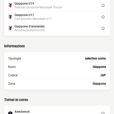
Giappone U19
Festival Giovanile Mondiale Toulon
Giappone U17
Campionato Mondiale U17
Giappone (Femminile)
Amichevoli(femminili)
Informazioni
Tipologia
selection uomo
Nomi
Giappone
Codice
JAP
Zona
Giappone
Tornei in corso
Amichevoli