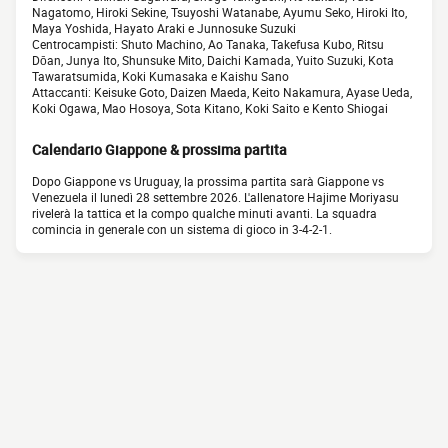
Nagatomo, Hiroki Sekine, Tsuyoshi Watanabe, Ayumu Seko, Hiroki Ito,
Maya Yoshida, Hayato Araki e Junnosuke Suzuki
Centrocampisti: Shuto Machino, Ao Tanaka, Takefusa Kubo, Ritsu
Dōan, Junya Ito, Shunsuke Mito, Daichi Kamada, Yuito Suzuki, Kota
Tawaratsumida, Koki Kumasaka e Kaishu Sano
Attaccanti: Keisuke Goto, Daizen Maeda, Keito Nakamura, Ayase Ueda,
Koki Ogawa, Mao Hosoya, Sota Kitano, Koki Saito e Kento Shiogai
Calendario Giappone & prossima partita
Dopo Giappone vs Uruguay, la prossima partita sarà Giappone vs
Venezuela il lunedì 28 settembre 2026. L'allenatore Hajime Moriyasu
rivelerà la tattica et la compo qualche minuti avanti. La squadra
comincia in generale con un sistema di gioco in 3-4-2-1.