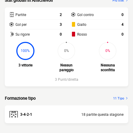
Stat globali in Amichevoli
Più stat
Partite
2
Gol contro
0
Gol per
3
Giallo
4
Su rigore
0
Rosso
0
100%
0%
0%
3 vittorie
Nessun
Nessuna
pareggio
sconfitta
3 Punti/diretta
Formazione tipo
11 Tipo
3-4-2-1
18 partite questa stagione