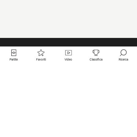
Partite
Favoriti
Video
Classifica
Ricerca
Links utili
Squadre in primo piano
Tutte le partite
PSG
Partita in diretta
Bayern Munich
Ultimi risultati
Real Madrid
Prossime partite
Inter
Partita in streaming
Juventus
Contatto
Manchester City
Note legali
Manchester United
Liverpool