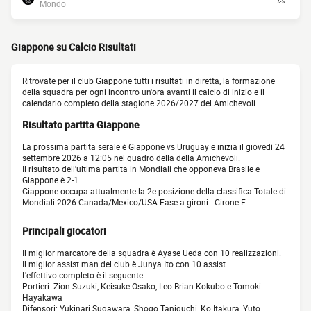
Mondo
Giappone su Calcio Risultati
Ritrovate per il club Giappone tutti i risultati in diretta, la formazione
della squadra per ogni incontro un'ora avanti il calcio di inizio e il
calendario completo della stagione 2026/2027 del Amichevoli.
Risultato partita Giappone
La prossima partita serale è Giappone vs Uruguay e inizia il giovedì 24
settembre 2026 a 12:05 nel quadro della della Amichevoli.
Il risultato dell'ultima partita in Mondiali che opponeva Brasile e
Giappone è 2-1.
Giappone occupa attualmente la 2e posizione della classifica Totale di
Mondiali 2026 Canada/Mexico/USA Fase a gironi - Girone F.
Principali giocatori
Il miglior marcatore della squadra è Ayase Ueda con 10 realizzazioni.
Il miglior assist man del club è Junya Ito con 10 assist.
L'effettivo completo è il seguente:
Portieri: Zion Suzuki, Keisuke Osako, Leo Brian Kokubo e Tomoki
Hayakawa
Difensori: Yukinari Sugawara, Shogo Taniguchi, Ko Itakura, Yuto