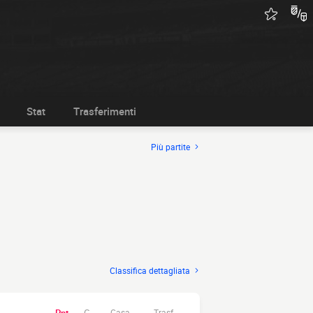
Stat
Trasferimenti
Più partite
Classifica dettagliata
Casa.
Trasf.