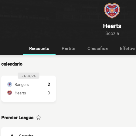
Hearts
Scozia
Riassunto
Partite
Classifica
Effettivi
calendario
21/04/24
Rangers
2
Hearts
0
Premier League