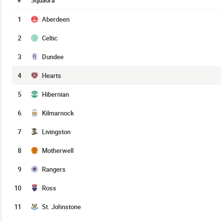
#
Squadra
1
Aberdeen
2
Celtic
3
Dundee
4
Hearts
5
Hibernian
6
Kilmarnock
7
Livingston
8
Motherwell
9
Rangers
10
Ross
11
St. Johnstone