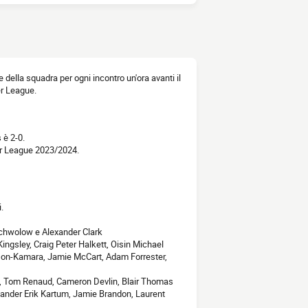
one della squadra per ogni incontro un'ora avanti il
er League.
 è 2-0.
ier League 2023/2024.
.
 Schwolow e Alexander Clark
ingsley, Craig Peter Halkett, Oisin Michael
mson-Kamara, Jamie McCart, Adam Forrester,
f, Tom Renaud, Cameron Devlin, Blair Thomas
ander Erik Kartum, Jamie Brandon, Laurent