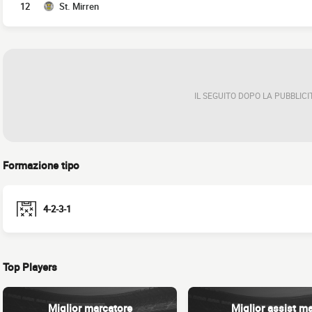
12
St. Mirren
IL SEGUITO DOPO LA PUBBLICI
Formazione tipo
4-2-3-1
Top Players
Miglior marcatore
Miglior assist m