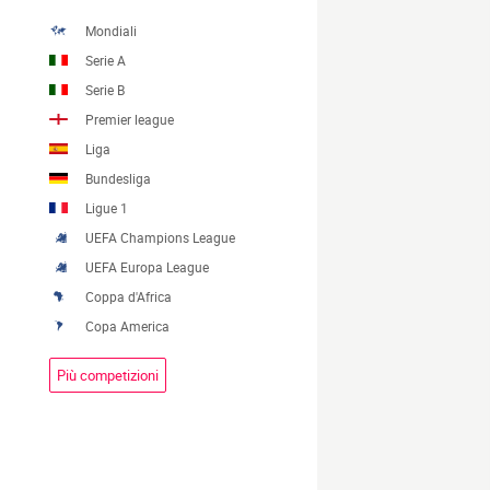
Mondiali
Serie A
Serie B
Premier league
Liga
Bundesliga
Ligue 1
UEFA Champions League
UEFA Europa League
Coppa d'Africa
Copa America
Più competizioni