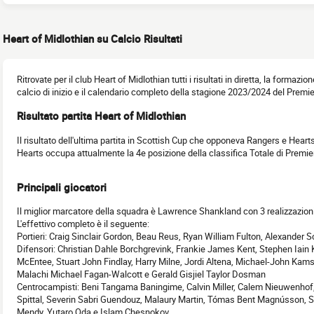
Heart of Midlothian su Calcio Risultati
Ritrovate per il club Heart of Midlothian tutti i risultati in diretta, la formazi
calcio di inizio e il calendario completo della stagione 2023/2024 del Premi
Risultato partita Heart of Midlothian
Il risultato dell'ultima partita in Scottish Cup che opponeva Rangers e Hearts
Hearts occupa attualmente la 4e posizione della classifica Totale di Prem
Principali giocatori
Il miglior marcatore della squadra è Lawrence Shankland con 3 realizzazioni
L'effettivo completo è il seguente:
Portieri: Craig Sinclair Gordon, Beau Reus, Ryan William Fulton, Alexander
Difensori: Christian Dahle Borchgrevink, Frankie James Kent, Stephen Iain K
McEntee, Stuart John Findlay, Harry Milne, Jordi Altena, Michael-John Ka
Malachi Michael Fagan-Walcott e Gerald Gisjiel Taylor Dosman
Centrocampisti: Beni Tangama Baningime, Calvin Miller, Calem Nieuwenho
Spittal, Severin Sabri Guendouz, Malaury Martin, Tómas Bent Magnússon, S
Mendy, Yutaro Oda e Islam Chesnokov