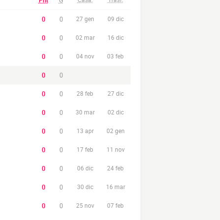
Pnt
G
0
0
27 gen
09 dic
0
0
02 mar
16 dic
0
0
04 nov
03 feb
0
0
0
0
28 feb
27 dic
0
0
30 mar
02 dic
0
0
13 apr
02 gen
0
0
17 feb
11 nov
0
0
06 dic
24 feb
0
0
30 dic
16 mar
0
0
25 nov
07 feb