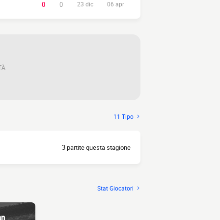
0
0
23 dic
06 apr
TÀ
11 Tipo
3 partite questa stagione
Stat Giocatori
an