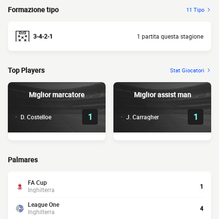
Formazione tipo
11 Tipo
3-4-2-1
1 partita questa stagione
Top Players
Stat Giocatori
Miglior marcatore
Miglior assist man
1
1
D. Costelloe
J. Carragher
Palmares
FA Cup
1
Inghilterra
League One
4
Inghilterra