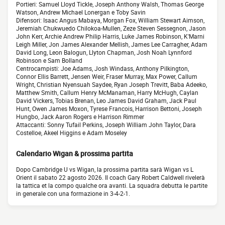
Portieri: Samuel Lloyd Tickle, Joseph Anthony Walsh, Thomas George
Watson, Andrew Michael Lonergan e Toby Savin
Difensori: Isaac Angus Mabaya, Morgan Fox, William Stewart Aimson,
Jeremiah Chukwuedo Chilokoa-Mullen, Zeze Steven Sessegnon, Jason
John Kerr, Archie Andrew Philip Harris, Luke James Robinson, K'Marni
Leigh Miller, Jon James Alexander Mellish, James Lee Carragher, Adam
David Long, Leon Balogun, Llyton Chapman, Josh Noah Lynnford
Robinson e Sam Bolland
Centrocampisti: Joe Adams, Josh Windass, Anthony Pilkington,
Connor Ellis Barrett, Jensen Weir, Fraser Murray, Max Power, Callum
Wright, Christian Nyensuah Saydee, Ryan Joseph Trevitt, Baba Adeeko,
Matthew Smith, Callum Henry McManaman, Harry McHugh, Caylan
David Vickers, Tobias Brenan, Leo James David Graham, Jack Paul
Hunt, Owen James Moxon, Tyrese Francois, Harrison Bettoni, Joseph
Hungbo, Jack Aaron Rogers e Harrison Rimmer
Attaccanti: Sonny Tufail Perkins, Joseph William John Taylor, Dara
Costelloe, Akeel Higgins e Adam Moseley
Calendario Wigan & prossima partita
Dopo Cambridge U vs Wigan, la prossima partita sarà Wigan vs L
Orient il sabato 22 agosto 2026. Il coach Gary Robert Caldwell rivelerà
la tattica et la compo qualche ora avanti. La squadra debutta le partite
in generale con una formazione in 3-4-2-1.