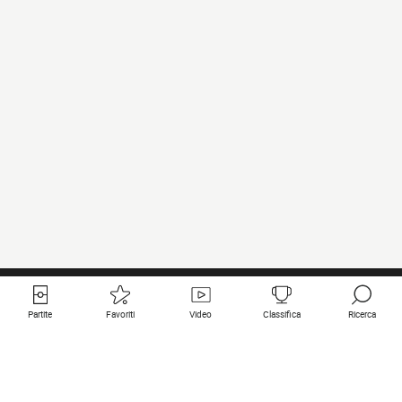
Partite
Favoriti
Video
Classifica
Ricerca
Links utili
Squadre in primo piano
Tutte le partite
PSG
Partita in diretta
Bayern Munich