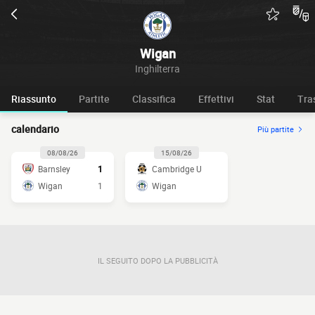
Wigan
Inghilterra
Riassunto
Partite
Classifica
Effettivi
Stat
Tra
calendario
Più partite
08/08/26
15/08/26
Barnsley
1
Cambridge U
Wigan
1
Wigan
IL SEGUITO DOPO LA PUBBLICITÀ