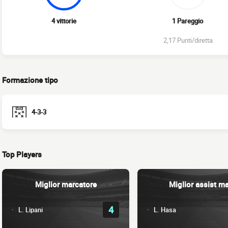
4 vittorie
1 Pareggio
2,17 Punti/diretta
Formazione tipo
4-3-3
Top Players
Miglior marcatore
Miglior assist m
4
L. Lipani
L. Hasa