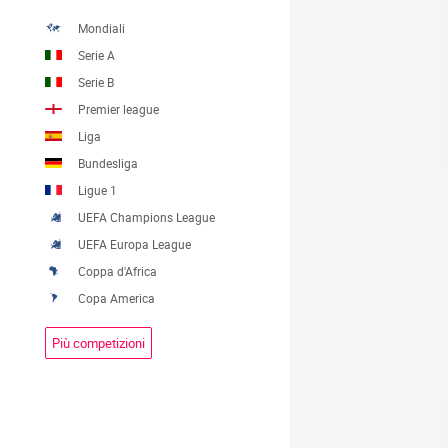
Mondiali
Serie A
Serie B
Premier league
Liga
Bundesliga
Ligue 1
UEFA Champions League
UEFA Europa League
Coppa d'Africa
Copa America
Più competizioni