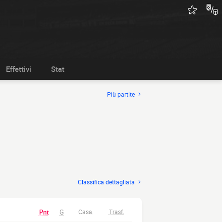
Effettivi
Stat
Più partite
Classifica dettagliata
Pnt
G
Casa.
Trasf.