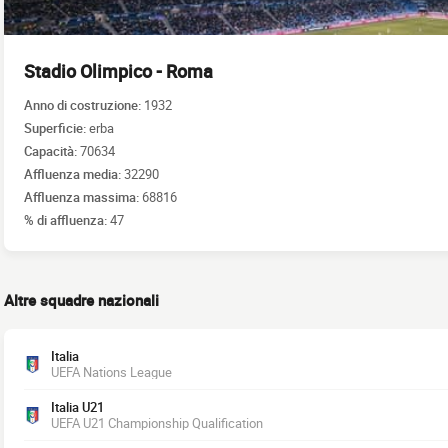
Stadio Olimpico - Roma
Anno di costruzione:
1932
Superficie:
erba
Capacità:
70634
Affluenza media:
32290
Affluenza massima:
68816
% di affluenza:
47
Altre squadre nazionali
Italia
UEFA Nations League
Italia U21
UEFA U21 Championship Qualification