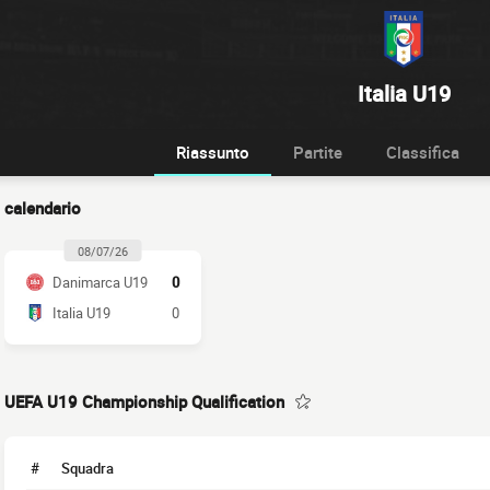
Italia U19
Riassunto
Partite
Classifica
calendario
08/07/26
Danimarca U19
0
Italia U19
0
UEFA U19 Championship Qualification
#
Squadra