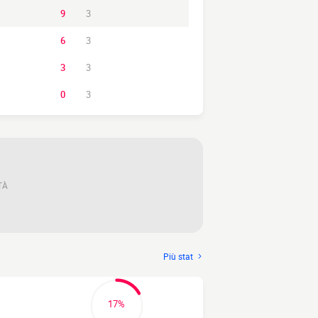
9
3
6
3
3
3
0
3
TÀ
Più stat
17%