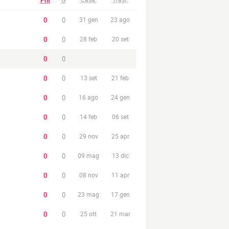
Pnt
G
0
0
31 gen
23 ago
0
0
28 feb
20 set
0
0
0
0
13 set
21 feb
0
0
16 ago
24 gen
0
0
14 feb
06 set
0
0
29 nov
25 apr
0
0
09 mag
13 dic
0
0
08 nov
11 apr
0
0
23 mag
17 gen
0
0
25 ott
21 mar