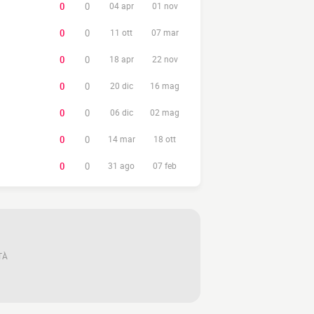
0
0
04 apr
01 nov
0
0
11 ott
07 mar
0
0
18 apr
22 nov
0
0
20 dic
16 mag
0
0
06 dic
02 mag
0
0
14 mar
18 ott
0
0
31 ago
07 feb
TÀ