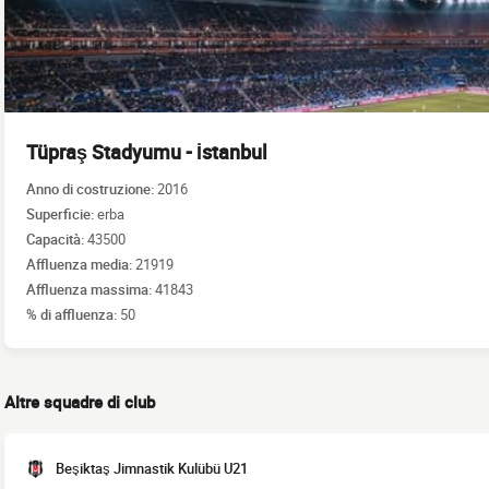
Tüpraş Stadyumu - İstanbul
Anno di costruzione:
2016
Superficie:
erba
Capacità:
43500
Affluenza media:
21919
Affluenza massima:
41843
% di affluenza:
50
Altre squadre di club
Beşiktaş Jimnastik Kulübü U21