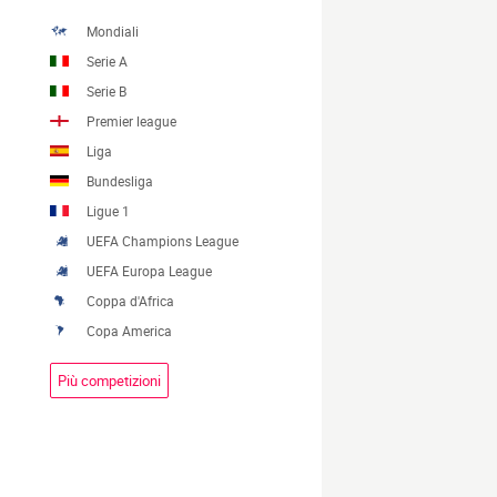
Mondiali
Serie A
Serie B
Premier league
Liga
Bundesliga
Ligue 1
UEFA Champions League
UEFA Europa League
Coppa d'Africa
Copa America
Più competizioni