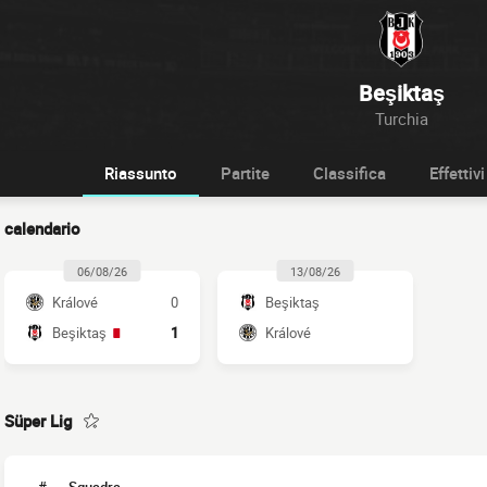
Beşiktaş
Turchia
Riassunto
Partite
Classifica
Effettivi
calendario
06/08/26
13/08/26
Králové
0
Beşiktaş
Beşiktaş
1
Králové
Süper Lig