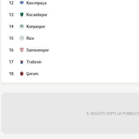
12
Kasımpaşa
13
Kocaelispor
14
Konyaspor
15
Rize
16
Samsunspor
17
Trabzon
18
Çorum
IL SEGUITO DOPO LA PUBBLICI