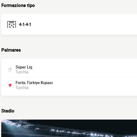
Formazione tipo
4-1-4-1
Palmares
Süper Lig
Turchia
Fortis Türkiye Kupasi
Turchia
Stadio