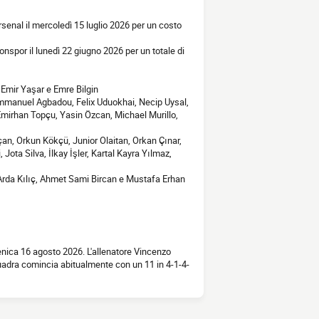
senal il mercoledì 15 luglio 2026 per un costo
onspor il lunedì 22 giugno 2026 per un totale di
 Emir Yaşar e Emre Bilgin
Emmanuel Agbadou, Felix Uduokhai, Necip Uysal,
Emirhan Topçu, Yasin Özcan, Michael Murillo,
çan, Orkun Kökçü, Junior Olaitan, Orkan Çınar,
Jota Silva, İlkay İşler, Kartal Kayra Yılmaz,
Arda Kılıç, Ahmet Sami Bircan e Mustafa Erhan
enica 16 agosto 2026. L'allenatore Vincenzo
 squadra comincia abitualmente con un 11 in 4-1-4-