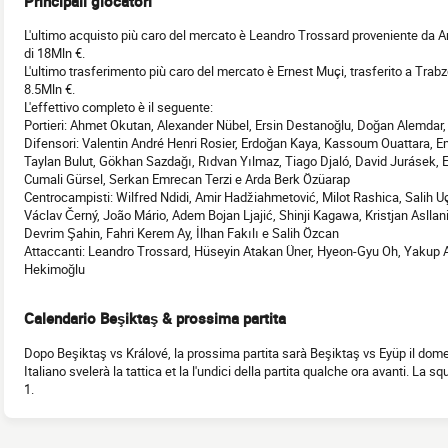
Principali giocatori
L'ultimo acquisto più caro del mercato è Leandro Trossard proveniente da Ar
di 18Mln €.
L'ultimo trasferimento più caro del mercato è Ernest Muçi, trasferito a Trabz
8.5Mln €.
L'effettivo completo è il seguente:
Portieri: Ahmet Okutan, Alexander Nübel, Ersin Destanoğlu, Doğan Alemdar,
Difensori: Valentin André Henri Rosier, Erdoğan Kaya, Kassoum Ouattara, 
Taylan Bulut, Gökhan Sazdağı, Rıdvan Yılmaz, Tiago Djaló, David Jurásek, 
Cumali Gürsel, Serkan Emrecan Terzi e Arda Berk Özüarap
Centrocampisti: Wilfred Ndidi, Amir Hadžiahmetović, Milot Rashica, Salih U
Václav Černý, João Mário, Adem Bojan Ljajić, Shinji Kagawa, Kristjan Asllani, 
Devrim Şahin, Fahri Kerem Ay, İlhan Fakılı e Salih Özcan
Attaccanti: Leandro Trossard, Hüseyin Atakan Üner, Hyeon-Gyu Oh, Yakup 
Hekimoğlu
Calendario Beşiktaş & prossima partita
Dopo Beşiktaş vs Králové, la prossima partita sarà Beşiktaş vs Eyüp il dom
Italiano svelerà la tattica et la l'undici della partita qualche ora avanti. La
1.