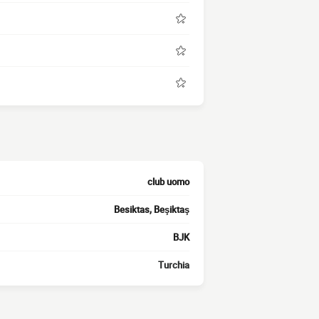
club uomo
Besiktas, Beşiktaş
BJK
Turchia