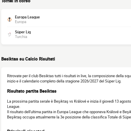
Tornei in corso
Europa League
Europa
Süper Lig
Turchia
Besiktas su Calcio Risultati
Ritrovate per il club Besiktas tutti i risultati in live, la composizione della squ
inizio e il calendario completo della stagione 2026/2027 del Süper Lig.
Risultato partita Besiktas
La prossima partita serale è Beşiktaş vs Králové e inizia il giovedì 13 agost
League.
Il risultato dell'ultima partita in Europa League che opponeva Králové e Beşi
Beşiktaş occupa attualmente la 3e posizione della classifica Totale di Süp