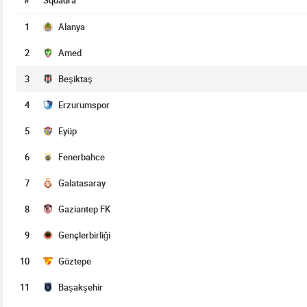
#
Squadra
1
Alanya
2
Amed
3
Beşiktaş
4
Erzurumspor
5
Eyüp
6
Fenerbahce
7
Galatasaray
8
Gaziantep FK
9
Gençlerbirliği
10
Göztepe
11
Başakşehir