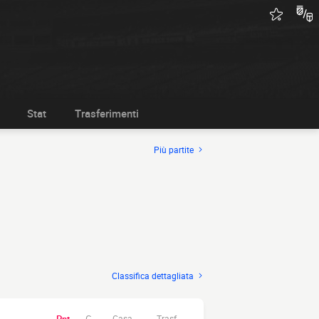
Stat
Trasferimenti
Più partite
Classifica dettagliata
Casa.
Trasf.