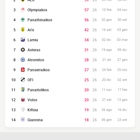
3
Olympiakos
57
26
10 feb
04 nov
4
Panathinaikos
56
26
20 gen
30 set
5
Arīs
42
26
16 set
03 gen
6
Lamia
34
26
02 dic
03 mar
7
Asteras
31
26
19 ago
09 dic
8
Atromitos
28
26
21 ott
27 gen
9
Panserraikos
27
26
24 feb
25 nov
10
OFI
25
26
20 dic
02 set
11
Panaitolikos
20
26
11 nov
17 feb
12
Volos
20
26
27 set
13 gen
13
Kifisia
19
26
26 ago
16 dic
14
Giannina
18
26
06 gen
23 set