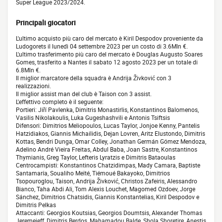
Super League 2023/2024.
Principali giocatori
L'ultimo acquisto più caro del mercato è Kiril Despodov proveniente da
Ludogorets il lunedì 04 settembre 2023 per un costo di 3.6Mln €.
L'ultimo trasferimento più caro del mercato è Douglas Augusto Soares
Gomes, trasferito a Nantes il sabato 12 agosto 2023 per un totale di
6.8Mln €.
Il miglior marcatore della squadra è Andrija Živković con 3
realizzazioni.
Il miglior assist man del club è Taison con 3 assist.
L'effettivo completo è il seguente:
Portieri: Jiří Pavlenka, Dimitris Monastirlis, Konstantinos Balomenos,
Vasilis Nikolakoulis, Luka Gugeshashvili e Antonis Tsiftsis
Difensori: Dimitrios Meliopoulos, Lucas Taylor, Jonjoe Kenny, Pantelis
Hatzidiakos, Giannis Michailidis, Dejan Lovren, Aritz Elustondo, Dimitris
Kottas, Bendri Dunga, Omar Colley, Jonathan Germán Gómez Mendoza,
Adelino André Vieira Freitas, Abdul Baba, Joan Sastre, Konstantinos
Thymianis, Greg Taylor, Lefteris Lyratzis e Dimitris Bataoulas
Centrocampisti: Konstantinos Chatzidimpas, Mady Camara, Baptiste
Santamaría, Soualiho Meïté, Tiémoué Bakayoko, Dimitrios
Tsopouroglou, Taison, Andrija Živković, Christos Zafeiris, Alessandro
Bianco, Taha Abdi Ali, Tom Alexis Louchet, Magomed Ozdoev, Jorge
Sánchez, Dimitrios Chatsidis, Giannis Konstantelias, Kiril Despodov e
Dimitris Pelkas
Attaccanti: Georgios Koutsias, Georgios Doumtsis, Alexander Thomas
Jeremejeff, Dimitris Berdos, Mahamadou Balde, Shola Shoretire, Anestis