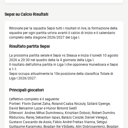
Sepsi su Calcio Risultati
Ritrovate per la squadra Sepsi tutti i risultati in live, la formazione della
squadra per ogni partita un'ora avanti il calcio di inizio e il calendario
completo della stagione 2026/2027 del Liga I.
Risultato partita Sepsi
La prossima partita serale è Sepsi vs Steaua e inizia il lunedì 10 agosto
2026 a 20:30 nel quadro della la 4 giornata della Liga I.
Il risultato dell'ultima partita in Liga I che opponeva Hunedoara e Sepsi
è 1-1.
Sepsi occupa attualmente la 10e posizione della classifica Totale di
Liga I 2026/2027.
Principali giocatori
L'effettivo completo è il seguente:
Portieri: Florin Daniel Zaha, Roland-Csaba Niczuly, Szilárd Gyenge,
David Beniamin Lazar e Hunor Botond Gedő
Difensori: Andres Mihai Dumitrescu, Krisztian Dobozi, Robert Dumitru
Răducioiu, Rareş Sebastian Ispas, Balázs Csiszér, Dániel Vereguț,
Gustavo Cascardo de Assis, Fábio André Freitas Vianna, Setigui
Guillaume Karamoko, Bogdan Ilie Vătăjelu, Alin Dobrosavlevici, Bogdan