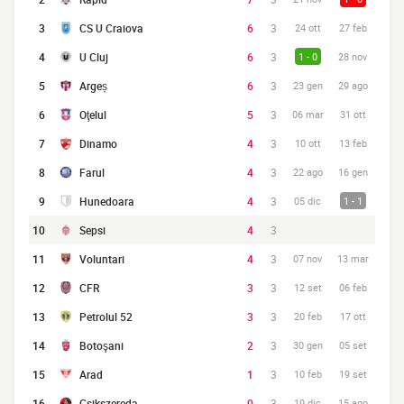
3
CS U Craiova
6
3
24 ott
27 feb
4
U Cluj
6
3
1 - 0
28 nov
5
Argeș
6
3
23 gen
29 ago
6
Oţelul
5
3
06 mar
31 ott
7
Dinamo
4
3
10 ott
13 feb
8
Farul
4
3
22 ago
16 gen
9
Hunedoara
4
3
05 dic
1 - 1
10
Sepsi
4
3
11
Voluntari
4
3
07 nov
13 mar
12
CFR
3
3
12 set
06 feb
13
Petrolul 52
3
3
20 feb
17 ott
14
Botoşani
2
3
30 gen
05 set
15
Arad
1
3
10 feb
19 set
16
Csikszereda
0
3
19 dic
15 ago