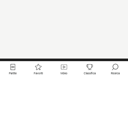
Partite
Favoriti
Video
Classifica
Ricerca
Links utili
Squadre in primo piano
Tutte le partite
PSG
Partita in diretta
Bayern Munich
Ultimi risultati
Real Madrid
Prossime partite
Inter
Partita in streaming
Juventus
Contatto
Manchester City
Note legali
Manchester United