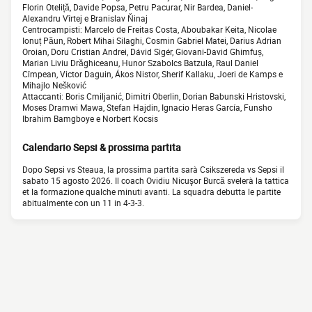
Florin Oteliță, Davide Popsa, Petru Pacurar, Nir Bardea, Daniel-
Alexandru Vîrtej e Branislav Ňinaj
Centrocampisti: Marcelo de Freitas Costa, Aboubakar Keita, Nicolae
Ionuț Păun, Robert Mihai Silaghi, Cosmin Gabriel Matei, Darius Adrian
Oroian, Doru Cristian Andrei, Dávid Sigér, Giovani-David Ghimfuș,
Marian Liviu Drăghiceanu, Hunor Szabolcs Batzula, Raul Daniel
Cîmpean, Victor Daguin, Ákos Nistor, Sherif Kallaku, Joeri de Kamps e
Mihajlo Nešković
Attaccanti: Boris Cmiljanić, Dimitri Oberlin, Dorian Babunski Hristovski,
Moses Dramwi Mawa, Stefan Hajdin, Ignacio Heras García, Funsho
Ibrahim Bamgboye e Norbert Kocsis
Calendario Sepsi & prossima partita
Dopo Sepsi vs Steaua, la prossima partita sarà Csikszereda vs Sepsi il
sabato 15 agosto 2026. Il coach Ovidiu Nicuşor Burcă svelerà la tattica
et la formazione qualche minuti avanti. La squadra debutta le partite
abitualmente con un 11 in 4-3-3.