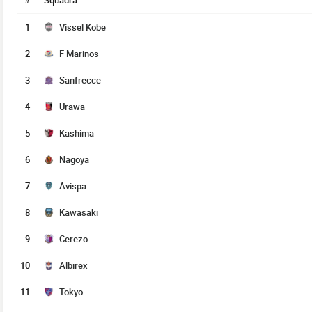
#
Squadra
1
Vissel Kobe
2
F Marinos
3
Sanfrecce
4
Urawa
5
Kashima
6
Nagoya
7
Avispa
8
Kawasaki
9
Cerezo
10
Albirex
11
Tokyo