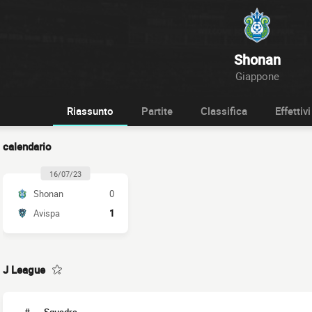
Shonan
Giappone
Riassunto
Partite
Classifica
Effettivi
calendario
16/07/23
Shonan
0
Avispa
1
J League