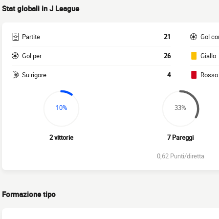
Stat globali in J League
Partite
21
Gol co
Gol per
26
Giallo
Su rigore
4
Rosso
10%
33%
2 vittorie
7 Pareggi
0,62 Punti/diretta
Formazione tipo