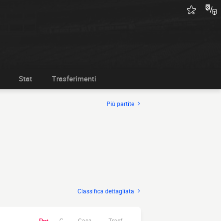
Stat
Trasferimenti
Più partite
Classifica dettagliata
Casa.
Trasf.