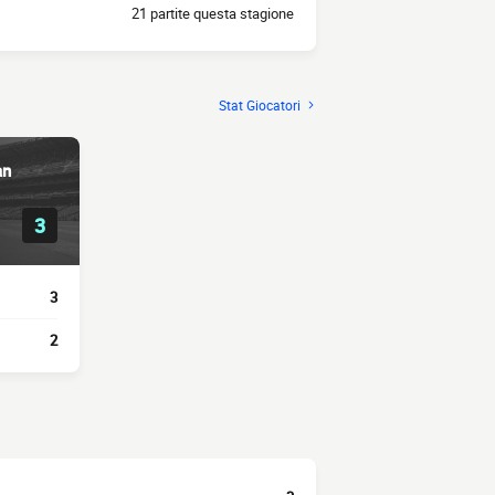
21 partite questa stagione
Stat Giocatori
an
3
3
2