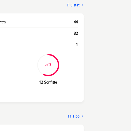
Più stat
ntro
44
32
1
57%
12 Sonfitte
11 Tipo