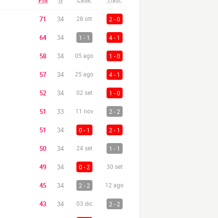
Pnt
G
71
34
28 ott
2 - 0
64
34
1 - 1
4 - 1
58
34
05 ago
1 - 0
57
34
25 ago
4 - 1
52
34
02 set
1 - 0
51
33
11 nov
2 - 2
51
34
0 - 1
2 - 1
50
34
24 set
1 - 1
49
34
0 - 2
30 set
45
34
2 - 2
12 ago
43
34
03 dic
2 - 2