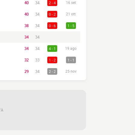
40
34
2 - 4
16 set
40
34
0 - 2
21 ott
38
34
0 - 6
1 - 5
34
34
34
34
4 - 1
19 ago
32
33
1 - 2
1 - 1
29
34
2 - 2
25 nov
TÀ