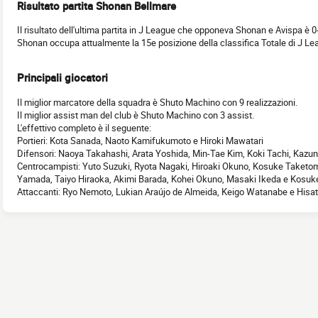
Risultato partita Shonan Bellmare
Il risultato dell'ultima partita in J League che opponeva Shonan e Avispa è 0
Shonan occupa attualmente la 15e posizione della classifica Totale di J Le
Principali giocatori
Il miglior marcatore della squadra è Shuto Machino con 9 realizzazioni.
Il miglior assist man del club è Shuto Machino con 3 assist.
L'effettivo completo è il seguente:
Portieri: Kota Sanada, Naoto Kamifukumoto e Hiroki Mawatari
Difensori: Naoya Takahashi, Arata Yoshida, Min-Tae Kim, Koki Tachi, Kaz
Centrocampisti: Yuto Suzuki, Ryota Nagaki, Hiroaki Okuno, Kosuke Taketo
Yamada, Taiyo Hiraoka, Akimi Barada, Kohei Okuno, Masaki Ikeda e Kosu
Attaccanti: Ryo Nemoto, Lukian Araújo de Almeida, Keigo Watanabe e Hisat