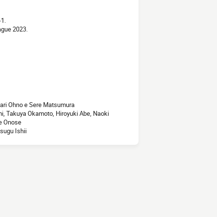
-1.
ague 2023.
unari Ohno e Sere Matsumura
mi, Takuya Okamoto, Hiroyuki Abe, Naoki
ke Onose
sugu Ishii