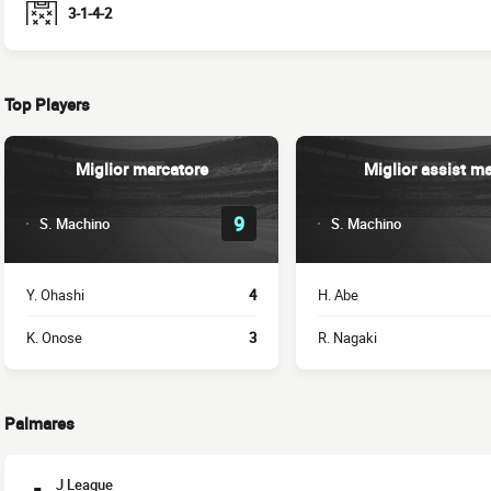
3-1-4-2
Top Players
Miglior marcatore
Miglior assist m
9
S. Machino
S. Machino
Y. Ohashi
4
H. Abe
K. Onose
3
R. Nagaki
Palmares
J League