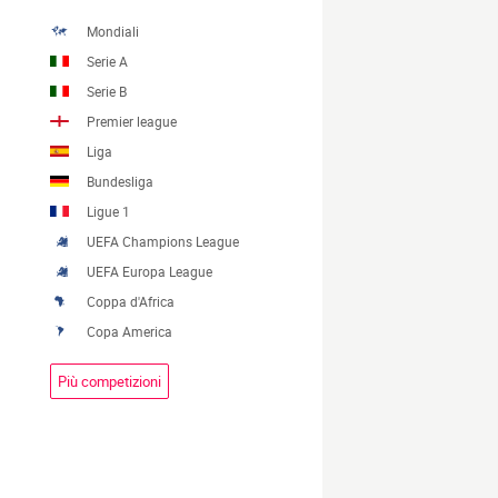
Mondiali
Serie A
Serie B
Premier league
Liga
Bundesliga
Ligue 1
UEFA Champions League
UEFA Europa League
Coppa d'Africa
Copa America
Più competizioni