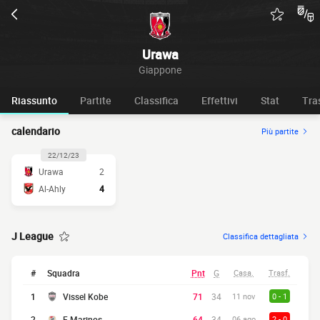
Urawa
Giappone
Riassunto
Partite
Classifica
Effettivi
Stat
Tra
calendario
Più partite
22/12/23
Urawa
2
Al-Ahly
4
J League
Classifica dettagliata
#
Squadra
Pnt
G
Casa.
Trasf.
1
Vissel Kobe
71
34
11 nov
0 - 1
2
F Marinos
64
34
06 ago
2 - 0