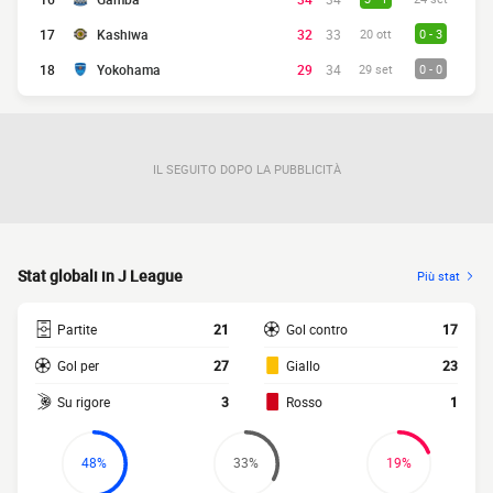
17
Kashiwa
32
33
20 ott
0 - 3
18
Yokohama
29
34
29 set
0 - 0
IL SEGUITO DOPO LA PUBBLICITÀ
Stat globali in J League
Più stat
Partite
21
Gol contro
17
Gol per
27
Giallo
23
Su rigore
3
Rosso
1
48%
33%
19%