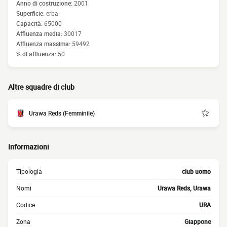
Anno di costruzione:
2001
Superficie:
erba
Capacità:
65000
Affluenza media:
30017
Affluenza massima:
59492
% di affluenza:
50
Altre squadre di club
Urawa Reds (Femminile)
Informazioni
Tipologia
club uomo
Nomi
Urawa Reds, Urawa
Codice
URA
Zona
Giappone