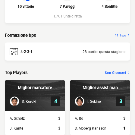
10 vittorie
7 Pareggi
4 Sonfitte
1,76 Punti/diretta
Formazione tipo
11 Tipo
4-2-3-1
28 partite questa stagione
Top Players
Stat Giocatori
Miglior marcatore
Miglior assist man
4
3
S. Koroki
T. Sekine
A. Scholz
3
A. Ito
3
J. Kanté
3
D. Moberg Karlsson
1