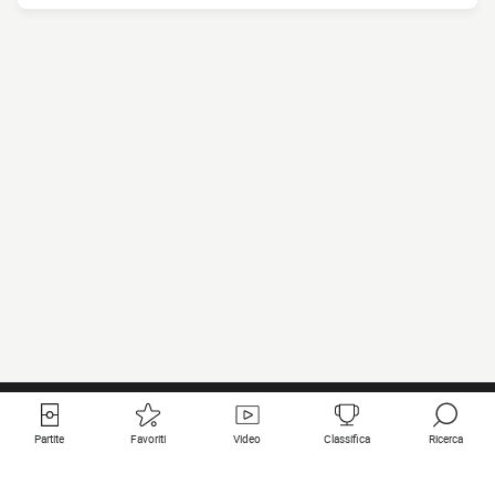
Partite
Favoriti
Video
Classifica
Ricerca
Links utili
Squadre in primo piano