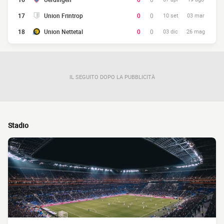
17
Union Frintrop
0
0
10 set
03 mar
18
Union Nettetal
0
0
03 dic
26 mag
IL SEGUITO DOPO LA PUBBLICITÀ
Stadio