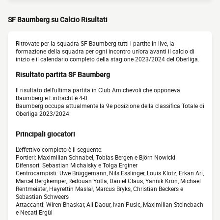
SF Baumberg su Calcio Risultati
Ritrovate per la squadra SF Baumberg tutti i partite in live, la
formazione della squadra per ogni incontro un'ora avanti il calcio di
inizio e il calendario completo della stagione 2023/2024 del Oberliga.
Risultato partita SF Baumberg
Il risultato dell'ultima partita in Club Amichevoli che opponeva
Baumberg e Eintracht è 4-0.
Baumberg occupa attualmente la 9e posizione della classifica Totale di
Oberliga 2023/2024.
Principali giocatori
L'effettivo completo è il seguente:
Portieri: Maximilian Schnabel, Tobias Bergen e Björn Nowicki
Difensori: Sebastian Michalsky e Tolga Erginer
Centrocampisti: Uwe Brüggemann, Nils Esslinger, Louis Klotz, Erkan Ari,
Marcel Bergkemper, Redouan Yotla, Daniel Claus, Yannik Kron, Michael
Rentmeister, Hayrettin Maslar, Marcus Bryks, Christian Beckers e
Sebastian Schweers
Attaccanti: Wiren Bhaskar, Ali Daour, Ivan Pusic, Maximilian Steinebach
e Necati Ergül