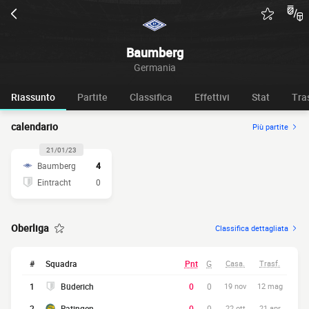
Baumberg
Germania
Riassunto
Partite
Classifica
Effettivi
Stat
Tra
calendario
Più partite
21/01/23
Baumberg
4
Eintracht
0
Oberliga
Classifica dettagliata
#
Squadra
Pnt
G
Casa.
Trasf.
1
Büderich
0
0
19 nov
12 mag
2
Ratingen
0
0
22 ott
21 apr