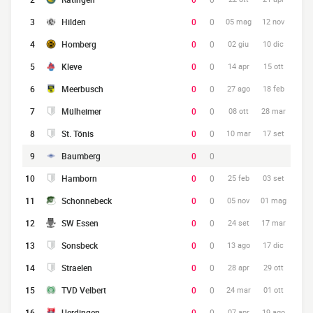
3
Hilden
0
0
05 mag
12 nov
4
Homberg
0
0
02 giu
10 dic
5
Kleve
0
0
14 apr
15 ott
6
Meerbusch
0
0
27 ago
18 feb
7
Mülheimer
0
0
08 ott
28 mar
8
St. Tönis
0
0
10 mar
17 set
9
Baumberg
0
0
10
Hamborn
0
0
25 feb
03 set
11
Schonnebeck
0
0
05 nov
01 mag
12
SW Essen
0
0
24 set
17 mar
13
Sonsbeck
0
0
13 ago
17 dic
14
Straelen
0
0
28 apr
29 ott
15
TVD Velbert
0
0
24 mar
01 ott
16
Uerdingen
0
0
07 apr
19 ago