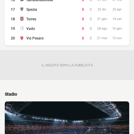
17
Spezia
0
0
20 dic
25 apr
18
Torres
0
0
31 gen
16 set
19
Vado
0
0
28 ago
10 gen
20
Vis Pesaro
0
0
21 mar
15 nov
IL SEGUITO DOPO LA PUBBLICITÀ
Stadio