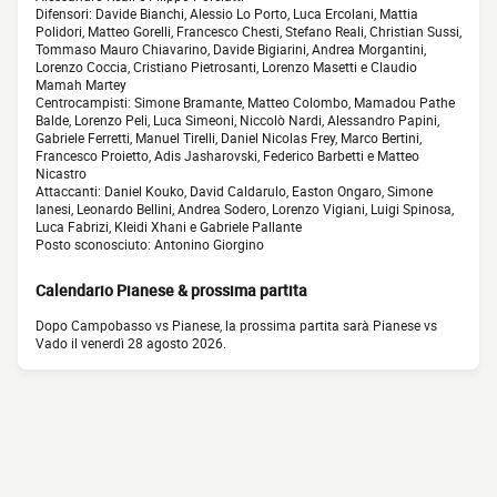
Difensori: Davide Bianchi, Alessio Lo Porto, Luca Ercolani, Mattia
Polidori, Matteo Gorelli, Francesco Chesti, Stefano Reali, Christian Sussi,
Tommaso Mauro Chiavarino, Davide Bigiarini, Andrea Morgantini,
Lorenzo Coccia, Cristiano Pietrosanti, Lorenzo Masetti e Claudio
Mamah Martey
Centrocampisti: Simone Bramante, Matteo Colombo, Mamadou Pathe
Balde, Lorenzo Peli, Luca Simeoni, Niccolò Nardi, Alessandro Papini,
Gabriele Ferretti, Manuel Tirelli, Daniel Nicolas Frey, Marco Bertini,
Francesco Proietto, Adis Jasharovski, Federico Barbetti e Matteo
Nicastro
Attaccanti: Daniel Kouko, David Caldarulo, Easton Ongaro, Simone
Ianesi, Leonardo Bellini, Andrea Sodero, Lorenzo Vigiani, Luigi Spinosa,
Luca Fabrizi, Kleidi Xhani e Gabriele Pallante
Posto sconosciuto: Antonino Giorgino
Calendario Pianese & prossima partita
Dopo Campobasso vs Pianese, la prossima partita sarà Pianese vs
Vado il venerdì 28 agosto 2026.