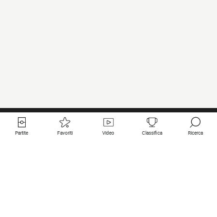
Partite
Favoriti
Video
Classifica
Ricerca
Links utili
Squadre in primo piano
Tutte le partite
PSG
Partita in diretta
Bayern Munich
Ultimi risultati
Real Madrid
Prossime partite
Inter
Partita in streaming
Juventus
Contatto
Manchester City