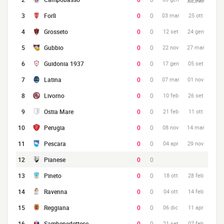
3
Forlì
0
0
03 mar
25 ott
4
Grosseto
0
0
12 set
24 gen
5
Gubbio
0
0
22 nov
27 mar
6
Guidonia 1937
0
0
17 gen
05 set
7
Latina
0
0
07 mar
01 nov
8
Livorno
0
0
10 feb
26 set
9
Ostia Mare
0
0
21 feb
11 ott
10
Perugia
0
0
08 nov
14 mar
11
Pescara
0
0
04 apr
29 nov
12
Pianese
0
0
13
Pineto
0
0
18 ott
28 feb
14
Ravenna
0
0
04 ott
14 feb
15
Reggiana
0
0
06 dic
11 apr
16
Sambenedettese
0
0
21 set
07 feb