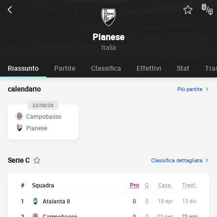
Pianese
Italia
Riassunto
Partite
Classifica
Effettivi
Stat
Tra
calendario
Più partite
23/08/26
Campobasso
Pianese
Serie C
Classifica dettagliata
#
Squadra
Pnt
G
Casa.
Trasf.
1
Atalanta II
0
0
18 apr
13 dic
2
Campobasso
0
0
03 gen
23 ago