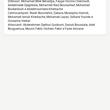
Difensori: Mohamed Billel Benaldjia, Fayçal Hocine Chennoufi,
Abdelmalek Djeghbala, Mohamed Riad Boussafsaf, Mohamed
Boukerdouh e Abdelmoumene Kherbache
Centrocampisti: Riadh Bouchemit, Zakaria Mustapha Hamidi,
Mohamed Ismail Kherbache, Mohamed Layati, Sofiane Younès e
Oussama Herkat
Attaccanti: Abderahmen Djelloul Guidoum, Daoud Boussiala, Adel
Bougueroua, Mounir Fekih, Hichem Fekiri e Fares Amrane