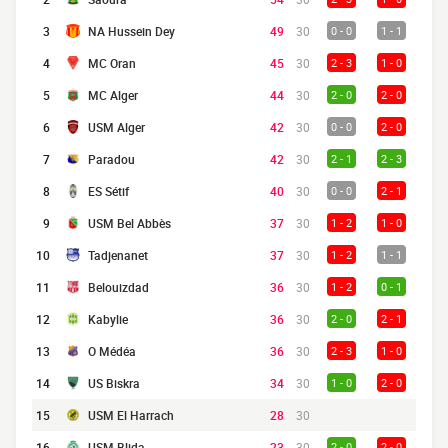
3
NA Hussein Dey
49
30
0 - 0
1 - 1
4
MC Oran
45
30
2 - 3
1 - 0
5
MC Alger
44
30
2 - 0
2 - 0
6
USM Alger
42
30
0 - 0
2 - 0
7
Paradou
42
30
2 - 1
2 - 3
8
ES Sétif
40
30
0 - 0
2 - 1
9
USM Bel Abbès
37
30
1 - 2
1 - 0
10
Tadjenanet
37
30
1 - 2
1 - 1
11
Belouizdad
36
30
1 - 2
0 - 1
12
Kabylie
36
30
2 - 0
2 - 1
13
O Médéa
36
30
2 - 3
1 - 0
14
US Biskra
34
30
1 - 0
2 - 0
15
USM El Harrach
28
30
16
USM Blida
23
30
2 - 0
2 - 0