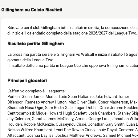
Gillingham su Calcio Risultati
Ritrovate per il club Gillingham tutti i risultati in diretta, la composizione del
di inizio e il calendario completo della stagione 2026/2027 del League Two.
Risultato partita Gillingham
La prossima partita serale è Gillingham vs Walsall e inizia il sabato 15 ago
giornata della League Two.
Il risultato dell'ultima partita in League Cup che opponeva Gillingham e Luton
Principali giocatori
L'effettivo completo è il seguente:
Portieri: Glenn James Morris, Taite Sean Holtam e Jake Edward Turner
Difensori: Remeao Andrew Hutton, Max Oliver Clark, Conor Masterson, Max
Shadrach Nosa Ogie, Sam Rodin Gale, Logan Dobbs, Omar Jerome Beckles
Centrocampisti: Miquel Howard Hugh Scarlett, Josh Chambers, Stanley Sk
Jay Coleman, Garath James McCleary, Armani George Little, Jonathan Will
Houlden, Robbie McKenzie, Ousseynou Cissé, Jonathan Gary Smith, Euan Le
Nelson Wilfred Khumbeni, Lenni Rae Rowan Cirino, Louie Dayal, Cameron Ak
Attaccanti: Joshua Bayliss, Joshua Matthew Andrews, Samuel Michael Vo