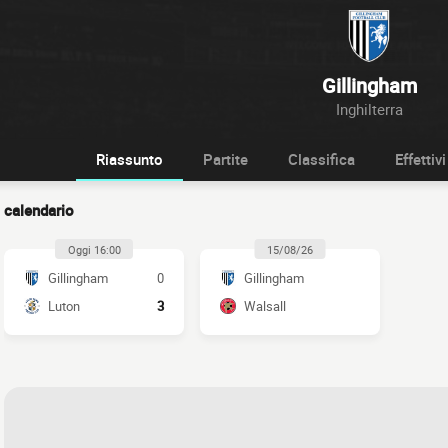
Gillingham
Inghilterra
Riassunto
Partite
Classifica
Effettivi
calendario
Oggi 16:00
15/08/26
Gillingham
0
Gillingham
Luton
3
Walsall