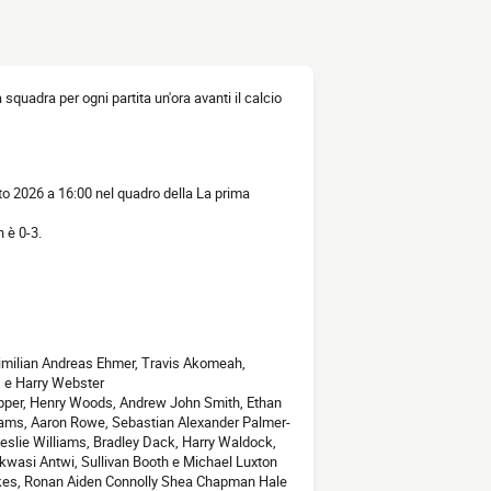
la squadra per ogni partita un'ora avanti il calcio
sto 2026 a 16:00 nel quadro della La prima
 è 0-3.
imilian Andreas Ehmer, Travis Akomeah,
 e Harry Webster
ipper, Henry Woods, Andrew John Smith, Ethan
iams, Aaron Rowe, Sebastian Alexander Palmer-
slie Williams, Bradley Dack, Harry Waldock,
wasi Antwi, Sullivan Booth e Michael Luxton
kes, Ronan Aiden Connolly Shea Chapman Hale