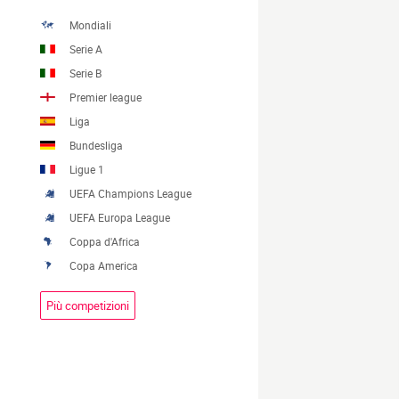
Mondiali
Serie A
Serie B
Premier league
Liga
Bundesliga
Ligue 1
UEFA Champions League
UEFA Europa League
Coppa d'Africa
Copa America
Più competizioni