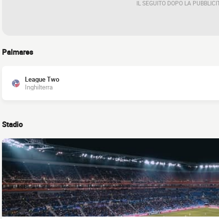
IL SEGUITO DOPO LA PUBBLICI
Palmares
League Two
Inghilterra
Stadio