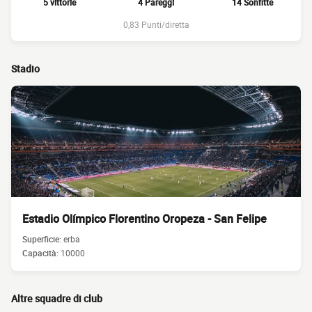
5 vittorie
4 Pareggi
14 Sonfitte
0,83 Punti/diretta
Stadio
Estadio Olímpico Florentino Oropeza - San Felipe
Superficie:
erba
Capacità:
10000
Altre squadre di club