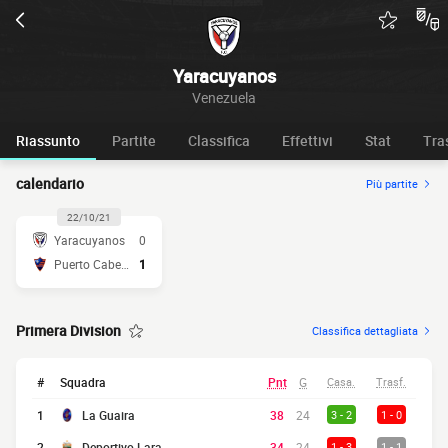
Yaracuyanos
Venezuela
Riassunto
Partite
Classifica
Effettivi
Stat
Tra
calendario
Più partite
22/10/21
Yaracuyanos
0
Puerto Cabello
1
Primera Division
Classifica dettagliata
#
Squadra
Pnt
G
Casa.
Trasf.
1
La Guaira
38
24
3 - 2
1 - 0
2
Deportivo Lara
34
24
1 - 3
1 - 1