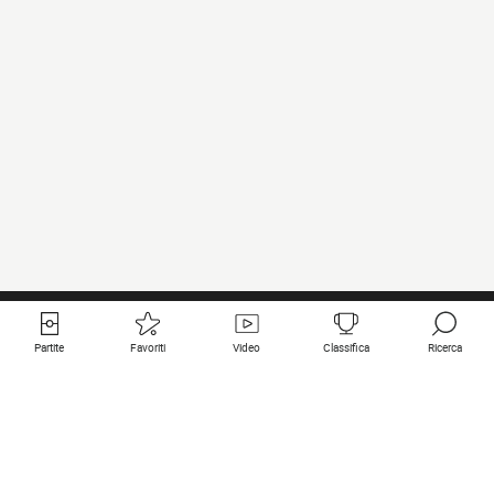
Partite
Favoriti
Video
Classifica
Ricerca
Links utili
Squadre in primo piano
Tutte le partite
PSG
Partita in diretta
Bayern Munich
Ultimi risultati
Real Madrid
Prossime partite
Inter