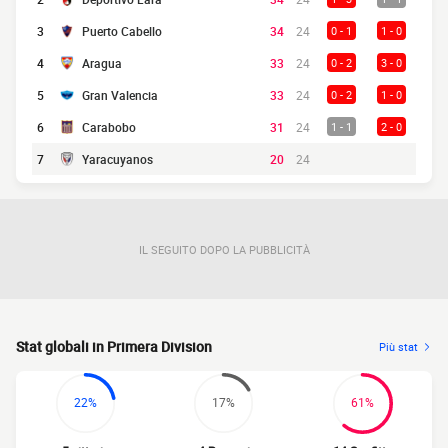
3
Puerto Cabello
34
24
0 - 1
1 - 0
4
Aragua
33
24
0 - 2
3 - 0
5
Gran Valencia
33
24
0 - 2
1 - 0
6
Carabobo
31
24
1 - 1
2 - 0
7
Yaracuyanos
20
24
IL SEGUITO DOPO LA PUBBLICITÀ
Stat globali in Primera Division
Più stat
22%
17%
61%