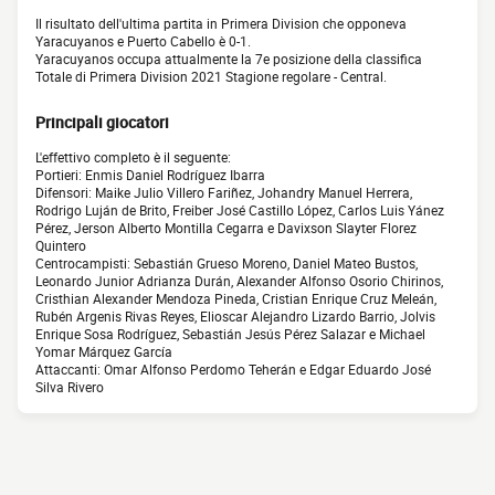
Il risultato dell'ultima partita in Primera Division che opponeva
Yaracuyanos e Puerto Cabello è 0-1.
Yaracuyanos occupa attualmente la 7e posizione della classifica
Totale di Primera Division 2021 Stagione regolare - Central.
Principali giocatori
L'effettivo completo è il seguente:
Portieri: Enmis Daniel Rodríguez Ibarra
Difensori: Maike Julio Villero Fariñez, Johandry Manuel Herrera,
Rodrigo Luján de Brito, Freiber José Castillo López, Carlos Luis Yánez
Pérez, Jerson Alberto Montilla Cegarra e Davixson Slayter Florez
Quintero
Centrocampisti: Sebastián Grueso Moreno, Daniel Mateo Bustos,
Leonardo Junior Adrianza Durán, Alexander Alfonso Osorio Chirinos,
Cristhian Alexander Mendoza Pineda, Cristian Enrique Cruz Meleán,
Rubén Argenis Rivas Reyes, Elioscar Alejandro Lizardo Barrio, Jolvis
Enrique Sosa Rodríguez, Sebastián Jesús Pérez Salazar e Michael
Yomar Márquez García
Attaccanti: Omar Alfonso Perdomo Teherán e Edgar Eduardo José
Silva Rivero