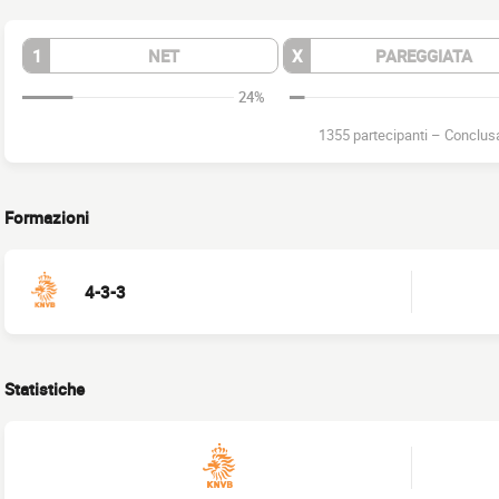
1
NET
X
PAREGGIATA
24%
1355 partecipanti
–
Conclus
Formazioni
4-3-3
Statistiche