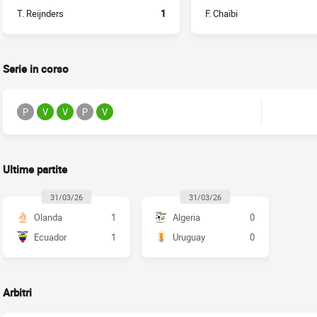
T. Reijnders
1
F. Chaïbi
Serie in corso
P
V
V
P
V
Ultime partite
31/03/26
31/03/26
Olanda
1
Algeria
0
Ecuador
1
Uruguay
0
Arbitri