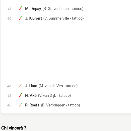
M. Depay
(R. Gravenberch - tattico)
46'
J. Kluivert
(C. Summerville - tattico)
46'
J. Hato
(M. van de Ven - tattico)
46'
N. Aké
(V. van Dijk - tattico)
46'
R. Roefs
(B. Verbruggen - tattico)
46'
Chi vincerà ?