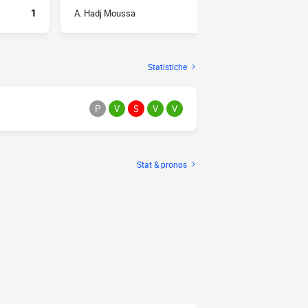
1
A. Hadj Moussa
2
N. Bentaleb
Statistiche
P
V
S
V
V
Stat & pronos