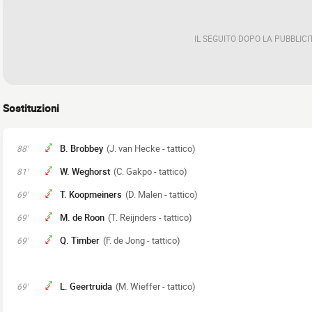
IL SEGUITO DOPO LA PUBBLICI
Sostituzioni
B. Brobbey
(J. van Hecke - tattico)
88'
W. Weghorst
(C. Gakpo - tattico)
81'
T. Koopmeiners
(D. Malen - tattico)
69'
M. de Roon
(T. Reijnders - tattico)
69'
Q. Timber
(F. de Jong - tattico)
69'
L. Geertruida
(M. Wieffer - tattico)
69'