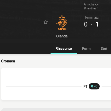
Amichevoli
Friendlies 1
Terminata
0
1
-
Olanda
Riassunto
Form
Stat
Cronaca
0 - 0
PT