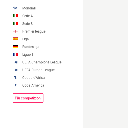
Mondiali
Serie A
Serie B
Premier league
Liga
Bundesliga
Ligue 1
UEFA Champions League
UEFA Europa League
Coppa d'Africa
Copa America
Più competizioni