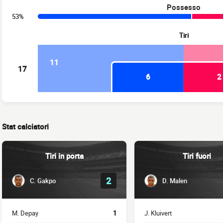
Possesso
53%
Tiri
11
17
6
2
Stat calciatori
Tiri in porta
Tiri fuori
2
C. Gakpo
D. Malen
M. Depay
1
J. Kluivert