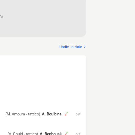
TÀ
Undici iniziale
(M. Amoura - tattico)
A. Boulbina
69'
(A. Gouiri - tattico)
A. Benbouali
63'