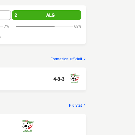
2
ALG
7%
68%
a
Formazioni ufficiali
4-3-3
Più Stat