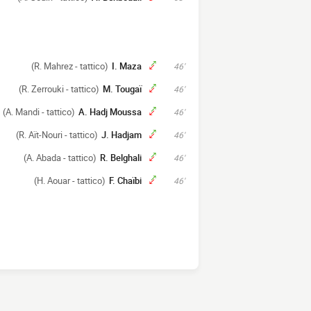
(R. Mahrez - tattico)
I. Maza
46'
(R. Zerrouki - tattico)
M. Tougaï
46'
(A. Mandi - tattico)
A. Hadj Moussa
46'
(R. Aït-Nouri - tattico)
J. Hadjam
46'
(A. Abada - tattico)
R. Belghali
46'
(H. Aouar - tattico)
F. Chaïbi
46'