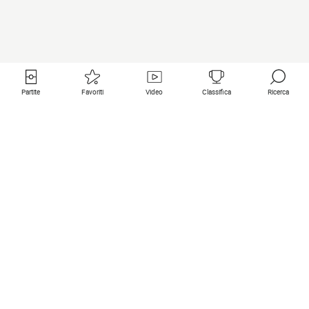
Partite
Favoriti
Video
Classifica
Ricerca
Links utili
Squadre in primo piano
Tutte le partite
PSG
Partita in diretta
Bayern Munich
Ultimi risultati
Real Madrid
Prossime partite
Inter
Partita in streaming
Juventus
Contatto
Manchester City
Note legali
Manchester United
Liverpool