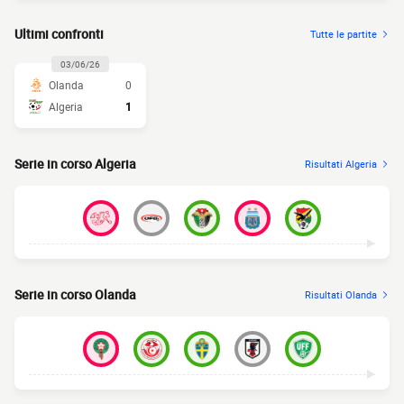
Ultimi confronti
Tutte le partite
03/06/26
Olanda
0
Algeria
1
Serie in corso Algeria
Risultati Algeria
Serie in corso Olanda
Risultati Olanda