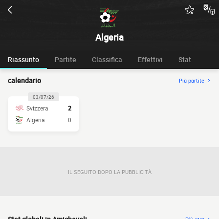
Algeria
Riassunto
Partite
Classifica
Effettivi
Stat
calendario
Più partite
03/07/26
Svizzera
2
Algeria
0
IL SEGUITO DOPO LA PUBBLICITÀ