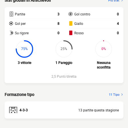
Stat globali in Amichevoli
Più stat
Partite
3
Gol contro
0
Gol per
8
Giallo
4
Su rigore
0
Rosso
0
75%
25%
0%
3 vittorie
1 Pareggio
Nessuna
sconfitta
2,5 Punti/diretta
Formazione tipo
11 Tipo
4-3-3
13 partite questa stagione