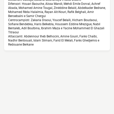
Difensori: Houari Baouche, Aïssa Mandi, Mehdi Emile Dorval, Achref
Abada, Mohamed Amine Tougaï, Zinéddine Belaïd, Abdelkader Bedrane,
Mohamed Réda Halaïmia, Rayan Aït-Nouri, Rafik Belghali, Amir
Bensebaïni e Samir Chergui
Centrocampisti: Zakaria Draoui, Youcef Belaïli, Hicham Boudaoui,
Sofiane Bendebka, Haris Belkebla, Houssem Eddine Mrezigue, Nabil
Bentaleb, Adil Boulbina, Ibrahim Maza e Yacine Mohammed El Ghazali
Titraoui
Attaccanti: Abdennour Iheb Belhocini, Amine Gouiri, Farès Chaïbi,
Nadhir Benbouali, Islam Slimani, Farid El Melali, Farès Ghedjemis e
Redouane Berkane