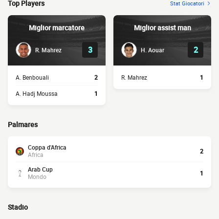
Top Players
Stat Giocatori
Miglior marcatore
Miglior assist man
3
2
R. Mahrez
H. Aouar
A. Benbouali
2
R. Mahrez
1
A. Hadj Moussa
1
Palmares
Coppa d'Africa
2
Africa
Arab Cup
1
Mondo
Stadio