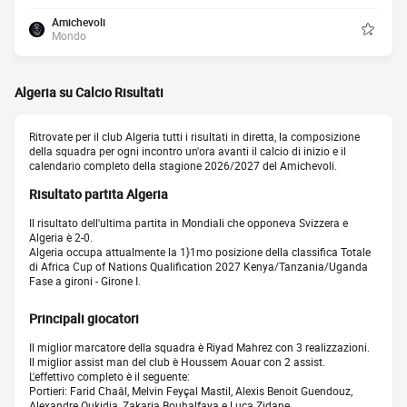
Amichevoli
Mondo
Algeria su Calcio Risultati
Ritrovate per il club Algeria tutti i risultati in diretta, la composizione
della squadra per ogni incontro un'ora avanti il calcio di inizio e il
calendario completo della stagione 2026/2027 del Amichevoli.
Risultato partita Algeria
Il risultato dell'ultima partita in Mondiali che opponeva Svizzera e
Algeria è 2-0.
Algeria occupa attualmente la 1}1mo posizione della classifica Totale
di Africa Cup of Nations Qualification 2027 Kenya/Tanzania/Uganda
Fase a gironi - Girone I.
Principali giocatori
Il miglior marcatore della squadra è Riyad Mahrez con 3 realizzazioni.
Il miglior assist man del club è Houssem Aouar con 2 assist.
L'effettivo completo è il seguente:
Portieri: Farid Chaâl, Melvin Feyçal Mastil, Alexis Benoit Guendouz,
Alexandre Oukidja, Zakaria Bouhalfaya e Luca Zidane