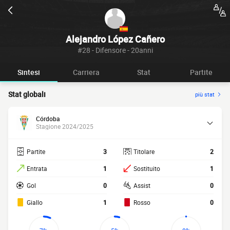
Alejandro López Cañero
#28 - Difensore - 20anni
Sintesi
Carriera
Stat
Partite
Stat globali
più stat
Córdoba
Stagione 2024/2025
Partite
3
Titolare
2
Entrata
1
Sostituito
1
Gol
0
Assist
0
Giallo
1
Rosso
0