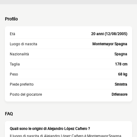
Profilo
Età
20 anni (12/08/2005)
Luogo di nascita
Montemayor Spagna
Nazionalità
Spagna
Taglia
178 cm
Peso
68 kg
Piede preferito
Sinistra
Posto del giocatore
Difensore
FAQ
Quali sono le origini di Alejandro López Cañero ?
Il luogo di nascita di Alejandro López Cañero è Montemayor,Spagna.