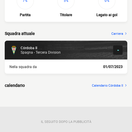
7%
5%
0%
Partita
Titolare
Legato ai gol
Squadra attuale
Carriera
Córdoba II
-
Spagna - Tercera Division
Nella squadra da
01/07/2023
calendario
Calendario Córdoba II
IL SEGUITO DOPO LA PUBBLICITÀ