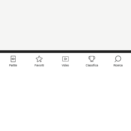
Partite
Favoriti
Video
Classifica
Ricerca
Links utili
Squadre in primo piano
Tutte le partite
PSG
Partita in diretta
Bayern Munich
Ultimi risultati
Real Madrid
Prossime partite
Inter
Partita in streaming
Juventus
Contatto
Manchester City
Note legali
Manchester United
Liverpool