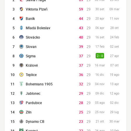
3
Viktoria Plzeň
59
29
30 set
09 mar
4
Baník
44
29
20 apr
11 nov
5
Mladá Boleslav
43
29
06 apr
28 ott
6
Slovácko
40
29
16 set
24 feb
7
Slovan
39
29
17 feb
02 set
8
Sigma
37
29
2 - 0
27 apr
9
Králové
37
29
16 mar
07 ott
10
Teplice
36
29
16 dic
19 ago
11
Bohemians 1905
32
29
04 nov
13 apr
12
Jablonec
29
29
09 dic
12 ago
13
Pardubice
28
29
05 ago
02 dic
14
Zlín
25
29
25 nov
29 lug
15
Dynamo CB
23
29
21 ott
30 mar
16
Karviná
22
29
26 ago
10 feb