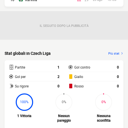
IL SEGUITO DOPO LA PUBBLICITÀ
Stat globali in Czech Liga
Più stat
Partite
1
Gol contro
0
Gol per
2
Giallo
0
Su rigore
0
Rosso
0
100%
0%
0%
1 Vittoria
Nessun
Nessuna
pareggio
sconfitta