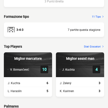
3 Punti/diretta
Formazione tipo
11 Tipo
3-4-3
7 partite questa stagione
Top Players
Stat Giocatori
Miglior marcatore
Miglior assist man
10
4
V. Birmančević
J. Kuchta
J. Kuchta
6
J. Zelený
3
L. Haraslín
5
K. Kairinen
3
Palmares