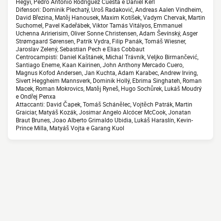
Hegyi, Pedro Antonio Rodriguez Cuesta e Daniel Kerl
Difensori: Dominik Plechatý, Uroš Radaković, Andreas Aalen Vindheim,
David Březina, Matěj Hanousek, Maxim Kotíšek, Vadym Chervak, Martin
Suchomel, Pavel Kadeřábek, Viktor Tamás Vitályos, Emmanuel
Uchenna Aririerisim, Oliver Sonne Christensen, Adam Ševínský, Asger
Strømgaard Sørensen, Patrik Vydra, Filip Panák, Tomáš Wiesner,
Jaroslav Zelený, Sebastian Pech e Elias Cobbaut
Centrocampisti: Daniel Kaštánek, Michal Trávník, Veljko Birmančević,
Santiago Eneme, Kaan Kairinen, John Anthony Mercado Cuero,
Magnus Kofod Andersen, Jan Kuchta, Adam Karabec, Andrew Irving,
Sivert Heggheim Mannsverk, Dominik Hollý, Ebrima Singhateh, Roman
Macek, Roman Mokrovics, Matěj Ryneš, Hugo Sochůrek, Lukáš Moudrý
e Ondřej Penxa
Attaccanti: David Čapek, Tomáš Schánělec, Vojtěch Patrák, Martin
Graiciar, Matyáš Kozák, Josimar Angelo Alcócer McCook, Jonatan
Braut Brunes, Joao Alberto Grimaldo Ubidia, Lukáš Haraslín, Kevin-
Prince Milla, Matyáš Vojta e Garang Kuol