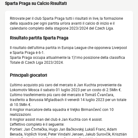
Sparta Praga su Calcio Risultati
Ritrovate per il club Sparta Praga tutti i risultati in live, la formazione
della squadra per ogni partita un'ora avanti il calcio di inizio e il
calendario completo della stagione 2023/2024 del Czech Liga.
Risultato partita Sparta Praga
Il risultato dell'ultima partita in Europa League che opponeva Liverpool
e Sparta Praga è 6-1.
Sparta Praga occupa attualmente la 1}1mo posizione della classifica
Totale di Czech Liga 2023/2024.
Principali giocatori
L'ultimo acquisto più caro del mercato è Jan Kuchta proveniente da
Lokomotiv Mosca il sabato 01 luglio 2023 per un costo di 2.5Mln €.
L'ultimo trasferimento più caro del mercato è Tomáš Čvančara,
trasferito a Borussia M'gladbach il venerdì 14 luglio 2023 per un totale
di 10.5Mln €.
Il miglior marcatore della squadra è Veljko Birmančević con 10
realizzazioni.
Il miglior assist man del club è Jan Kuchta con 4 assist.
L'effettivo completo è il seguente:
Portieri: Jan Čtvrtečka, Hugo Jan Bačkovský, Lukáš Franc, Adam
Benada, Vojtěch Vorel, Peter Vindahl Jensen, Jakub Surovčík, Krisztián