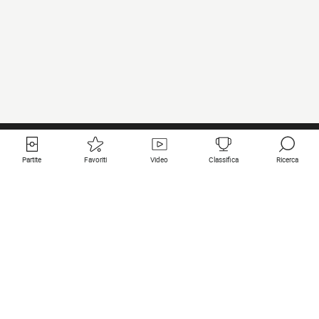
Partite
Favoriti
Video
Classifica
Ricerca
Links utili
Squadre in primo piano
Tutte le partite
PSG
Partita in diretta
Bayern Munich
Ultimi risultati
Real Madrid
Prossime partite
Inter
Partita in streaming
Juventus
Contatto
Manchester City
Note legali
Manchester United
Liverpool