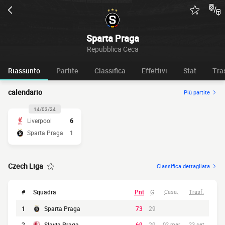
Sparta Praga
Repubblica Ceca
Riassunto
Partite
Classifica
Effettivi
Stat
Tra
calendario
Più partite
14/03/24
Liverpool
6
Sparta Praga
1
Czech Liga
Classifica dettagliata
#
Squadra
Pnt
G
Casa.
Trasf.
1
Sparta Praga
73
29
2
Slavia Praga
69
29
02 mar
23 set