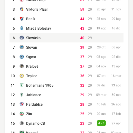
3
Viktoria Plzeň
59
29
20 apr
11 nov
4
Baník
44
29
25 nov
29 lug
5
Mladá Boleslav
43
29
19 ago
16 dic
6
Slovácko
40
29
7
Slovan
39
29
28 ott
06 apr
8
Sigma
37
29
05 ago
02 dic
9
Králové
37
29
04 nov
13 apr
10
Teplice
36
29
07 ott
16 mar
11
Bohemians 1905
32
29
09 dic
13 ago
12
Jablonec
29
29
09 mar
30 set
13
Pardubice
28
29
10 feb
26 ago
14
Zlín
25
29
02 set
17 feb
15
Dynamo CB
23
29
4 - 1
27 apr
16
Karviná
22
29
23 set
02 mar