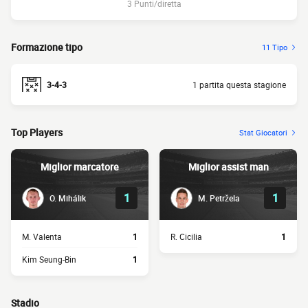
3 Punti/diretta
Formazione tipo
11 Tipo
3-4-3
1 partita questa stagione
Top Players
Stat Giocatori
Miglior marcatore
Miglior assist man
1
1
O. Mihálik
M. Petržela
M. Valenta
1
R. Cicilia
1
Kim Seung-Bin
1
Stadio