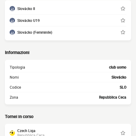
Slovácko II
Slovácko U19
Slovácko (Femminile)
Informazioni
Tipologia
club uomo
Nomi
Slovácko
Codice
SLO
Zona
Repubblica Ceca
Tornei in corso
Czech Liga
Repubblica Ceca