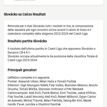
Slovácko su Calcio Risultati
Ritrovate per il club Slovácko tutti i risultati in live, la composizione
della squadra per ogni incontro un'ora avanti il calcio di inizio e il
calendario completo della stagione 2023/2024 del Czech Liga.
Risultato partita Slovácko
Il risultato dell'ultima partita in Czech Liga che opponeva Slovácko e
Dynamo CB è 4-1.
Slovácko occupa attualmente la 6e posizione della classifica Totale di
Czech Liga 2023/2024.
Principali giocatori
L'effettivo completo è il seguente:
Portieri: Alexandr Urban, Milan Heča e Tomáš Fryšták
Difensori: Gigli Nsungani Ndefe, Filip Vaško, Branislav Milanov, Abuchi
Onuoha, Tomáš Břečka, Stanislav Hofmann e Petr Reinberk
Centrocampisti: Aleš Kočí, Patrik Blahút, Emil Tischler, Jakub Křišťan,
Filip Souček, Lukáš Novotný, Aleš Kočí, Robert Mišković, Dyjan Carlos
de Azevedo, Michal Trávník, Milan Petržela, Seung-Bin Kim, Marek
Havlík, Pavel Juroška e Vlastimil Daníček