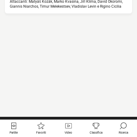
Attaccanti: Matyáš Kozák, Marko Kvasina, Jiří Klíma, David Okoromi,
Giannis Niarchos, Timur Melekestsev, Vladislav Levin e Rigino Cicilia
Partite
Favoriti
Video
Classifica
Ricerca