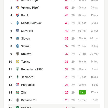
3
Viktoria Plzeň
59
29
06 apr
28 ott
4
Baník
44
29
04 nov
13 apr
5
Mladá Boleslav
43
29
05 ago
02 dic
6
Slovácko
40
29
02 mar
23 set
7
Slovan
39
29
30 set
09 mar
8
Sigma
37
29
25 nov
29 lug
9
Králové
37
29
21 ott
30 mar
10
Teplice
36
29
16 set
24 feb
11
Bohemians 1905
32
29
20 apr
11 nov
12
Jablonec
29
29
19 ago
16 dic
13
Pardubice
28
29
09 dic
13 ago
14
Zlín
25
29
4 - 1
27 apr
15
Dynamo CB
23
29
16 mar
07 ott
16
Karviná
22
29