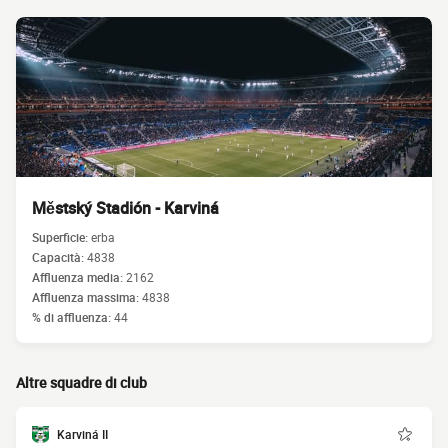
Městský Stadión - Karviná
Superficie:
erba
Capacità:
4838
Affluenza media:
2162
Affluenza massima:
4838
% di affluenza:
44
Altre squadre di club
Karviná II