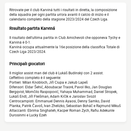
Ritrovate per il club Karviná tutti i risultati in diretta, la composizione
della squadra per ogni partita un'ora avanti il calcio di inizio e il
calendario completo della stagione 2023/2024 del Czech Liga.
Risultato partita Karviná
Il risultato dell'ultima partita in Club Amichevoli che opponeva Tychy e
Karviná è 0-1.
Karviná occupa attualmente la 16e posizione della classifica Totale di
Czech Liga 2023/2024.
Principali giocatori
Il miglior assist man del club è Lukáš Budínský con 2 assist.
L'effettivo completo è il seguente:
Portieri: Milan Knobloch, Jiří Ciupa e Jakub Lapeš
Difensori: Eldar Šehić, Aboubacar Traoré, Pavol Ilko, Jan Douglas
Bergqvist, Momčilo Raspopović, Yahaya Muhammad, Daniel Stropek,
Lukáš Endl, Jiří Fleišman, Adam Krčík e Jaroslav Svozil
Centrocampisti: Emmanuel Dennis Ayaosi, Denny Samko, David
Planka, Patrik Čavoš, Ivan Zhelizko, Sebastian Boháč e Rajmund Mikuš
Attaccanti: Ebrima Singhateh, Kacper Roman Zych, Rafiu Adekunle
Durosinmi e Lucky Ezeh