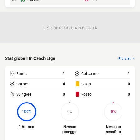
IL SEGUITO DOPO LA PUBBLICITÀ
Stat globali in Czech Liga
Più stat
Partite
1
Gol contro
1
Gol per
4
Giallo
0
Su rigore
0
Rosso
0
100%
0%
0%
1 Vittoria
Nessun
Nessuna
pareggio
sconfitta