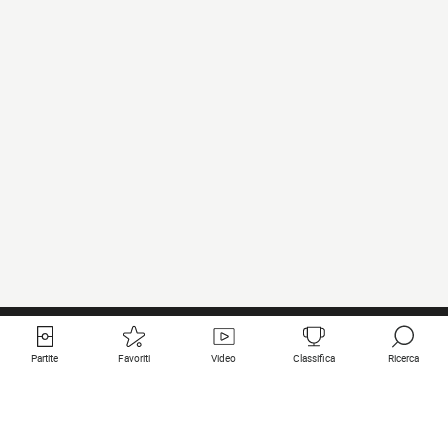
Partite
Favoriti
Video
Classifica
Ricerca
Links utili
Squadre in primo piano
Tutte le partite
PSG
Partita in diretta
Bayern Munich