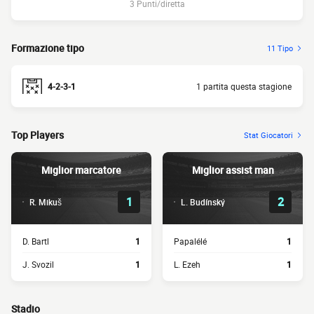
3 Punti/diretta
Formazione tipo
11 Tipo
4-2-3-1
1 partita questa stagione
Top Players
Stat Giocatori
Miglior marcatore
Miglior assist man
1
2
R. Mikuš
L. Budínský
D. Bartl
1
Papalélé
1
J. Svozil
1
L. Ezeh
1
Stadio