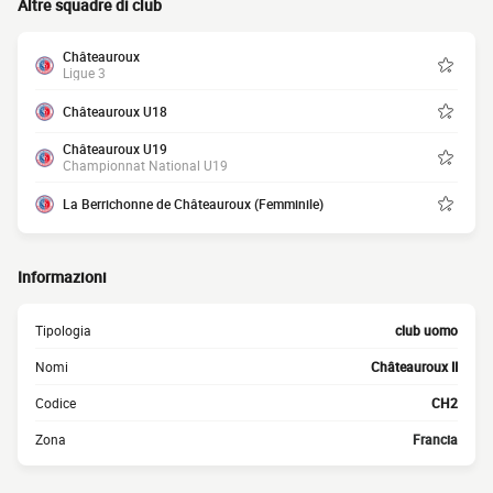
Altre squadre di club
Châteauroux
Ligue 3
Châteauroux U18
Châteauroux U19
Championnat National U19
La Berrichonne de Châteauroux (Femminile)
Informazioni
Tipologia
club uomo
Nomi
Châteauroux II
Codice
CH2
Zona
Francia