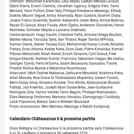
Difensori: Mohamed Karamoko, Levy Akpes, Gaëtan Melisse Lavaud,
Djibril Diarra, Evann Clairicia, Jonathan Ligarius, Grégory Kelo, Yanis
Bensaid, Yann Pollion, Eden Sery, Philippe Kiwakana Masengo, Elhadj
Diakite, Mounir Seguer, Antoy Ahamada, Ryan Guillard, Ibrahim Diaby,
Jospin Fokou Gniambé, Quentin Alexandre Julien Bena, Amine Badirou,
Rayan El Gaouzi, Aloys Fouda, Akim Djaha, Anderson Goncalves, Hervé
Mombela, Schinéar Mopila e Lassana Diakhaby
Centrocampisti: Hugo Dautin, Cheickné Yaffa, Antoine Ortega Boutain,
Matteo Massy, Yacouba Sylla, Ilan Thobor, Roger Tamba M'Pinda,
Kaman Diarra, Steven Tsouka Dozi, Mohammed Kasso Conde, Ronaldo
Freitas, Enzo Arbona, Kesley Keita, Enzo Goes, Pierre Kimpioka, Komail
Pikulas Mohamedi, Noah Natali, Enoch Simpore, Cyril Giraud, Fred
Kingue Ekambi, Nathan Kumbi, Francisco Sebastiao Viegas, Ble Gadou,
Georges Tjomb, Ferris N'Goma, Issam Bouaoune, Gaoussou Traoré,
Preston Nsifua Bazola e Malamine Doumbouya
Attaccanti: Mich Orphée Mabanza, Safouane Moustaid, Ibrahima Keita,
Allan Masuke, Noa-Grace Di-Tshibalabala Mupemba, Gwenn Foulon,
Berni Kassy Ghoy, Amadou Konaté, Thio Ntolla, Abdoulrazak Boukari
Fafadji, Jad Koembo, Joseph Ryan Dasse Brika, Jean-Guillaume
Ndongala Zola, Yannis Verdier, Yanis Beguin, Philippe Wamanakio,
Elias Makiangi Ondomesi, Mansour Amadou, Elamagnigui Coulibaly,
Loïck Piquionne, Bakary Sako e Willsem Boussaid
Posto sconosciuto: Béni Bikindou Malonga e Rabah Kardjoudj
Calendario Châteauroux II & prossima partita
Dopo Brétigny vs Châteauroux II, la prossima partita sarà Châteauroux
II vs St-J-le-Blanc il domenica 06 settembre 2026.