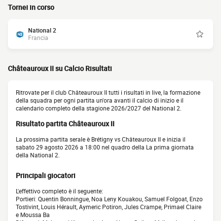
Tornei in corso
National 2
Francia
Châteauroux II su Calcio Risultati
Ritrovate per il club Châteauroux II tutti i risultati in live, la formazione
della squadra per ogni partita un'ora avanti il calcio di inizio e il
calendario completo della stagione 2026/2027 del National 2.
Risultato partita Châteauroux II
La prossima partita serale è Brétigny vs Châteauroux II e inizia il
sabato 29 agosto 2026 a 18:00 nel quadro della La prima giornata
della National 2.
Principali giocatori
L'effettivo completo è il seguente:
Portieri: Quentin Bonningue, Noa Leny Kouakou, Samuel Folgoat, Enzo
Tostivint, Louis Hérault, Aymeric Potiron, Jules Crampe, Primael Claire
e Moussa Ba