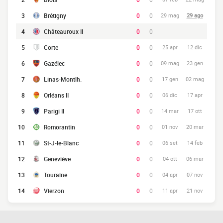
3
Brétigny
0
0
29 mag
29 ago
4
Châteauroux II
0
0
5
Corte
0
0
25 apr
12 dic
6
Gazélec
0
0
09 mag
23 gen
7
Linas-Montlh.
0
0
17 gen
02 mag
8
Orléans II
0
0
06 dic
17 apr
9
Parigi II
0
0
14 mar
17 ott
10
Romorantin
0
0
01 nov
20 mar
11
St-J-le-Blanc
0
0
06 set
14 feb
12
Geneviève
0
0
04 ott
06 mar
13
Touraine
0
0
04 apr
07 nov
14
Vierzon
0
0
11 apr
21 nov