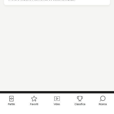
Partite
Favoriti
Video
Classifica
Ricerca
Links utili
Squadre in primo piano