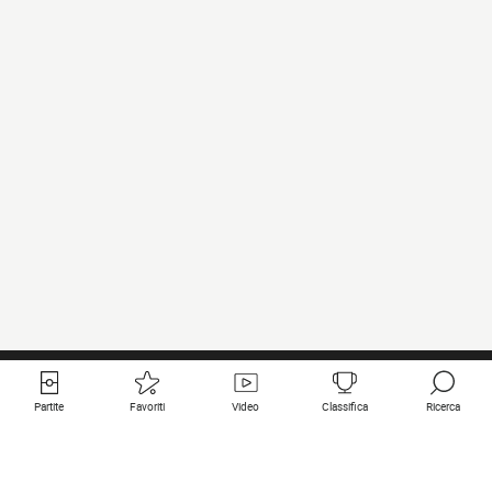
Partite
Favoriti
Video
Classifica
Ricerca
Links utili
Squadre in primo piano
Tutte le partite
PSG