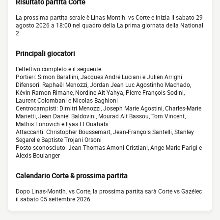
Risultato partita Corte
La prossima partita serale è Linas-Montlh. vs Corte e inizia il sabato 29
agosto 2026 a 18:00 nel quadro della La prima giornata della National
2.
Principali giocatori
L'effettivo completo è il seguente:
Portieri: Simon Barallini, Jacques André Luciani e Julien Arrighi
Difensori: Raphaël Menozzi, Jordan Jean Luc Agostinho Machado,
Kévin Ramon Rimane, Nordine Ait Yahya, Pierre-François Sodini,
Laurent Colombani e Nicolas Baghioni
Centrocampisti: Dimitri Menozzi, Joseph Marie Agostini, Charles-Marie
Marietti, Jean Daniel Baldovini, Mourad Ait Bassou, Tom Vincent,
Mathis Fonovich e Ilyas El Ouahabi
Attaccanti: Christopher Boussemart, Jean-François Santelli, Stanley
Segarel e Baptiste Trojani Orsoni
Posto sconosciuto: Jean Thomas Amoni Cristiani, Ange Marie Parigi e
Alexis Boulanger
Calendario Corte & prossima partita
Dopo Linas-Montlh. vs Corte, la prossima partita sarà Corte vs Gazélec
il sabato 05 settembre 2026.