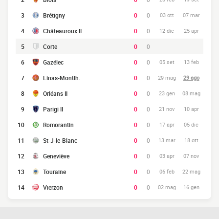
3
Brétigny
0
0
03 ott
07 mar
4
Châteauroux II
0
0
12 dic
25 apr
5
Corte
0
0
6
Gazélec
0
0
05 set
13 feb
7
Linas-Montlh.
0
0
29 mag
29 ago
8
Orléans II
0
0
23 gen
08 mag
9
Parigi II
0
0
21 nov
10 apr
10
Romorantin
0
0
17 apr
05 dic
11
St-J-le-Blanc
0
0
13 mar
18 ott
12
Geneviève
0
0
03 apr
07 nov
13
Touraine
0
0
06 feb
22 mag
14
Vierzon
0
0
02 mag
16 gen