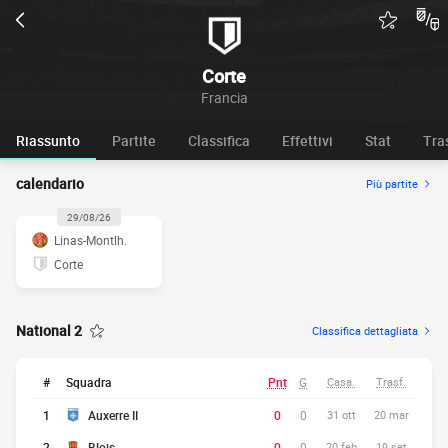
Corte
Francia
Riassunto
Partite
Classifica
Effettivi
Stat
Tra
calendario
Più partite
29/08/26
Linas-Montlh.
Corte
National 2
Classifica dettagliata
#
Squadra
Pnt
G
Casa.
Trasf.
1
Auxerre II
0
0
31 ott
20 mar
2
Blois
0
0
20 feb
19 set