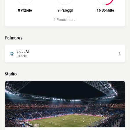
8 vittorie
9 Pareggi
16 Sonfitte
1 Punti/diretta
Palmares
Ligat Al
1
Israele
Stadio