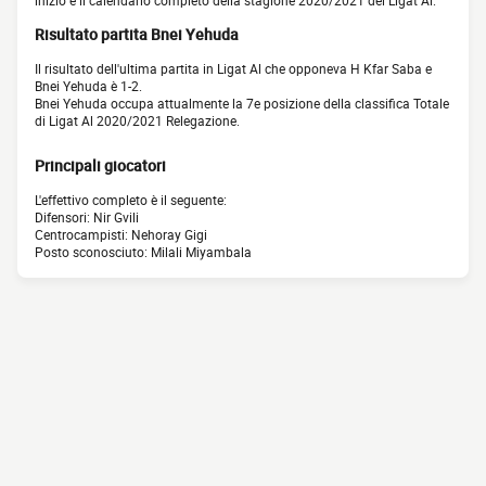
inizio e il calendario completo della stagione 2020/2021 del Ligat Al.
Risultato partita Bnei Yehuda
Il risultato dell'ultima partita in Ligat Al che opponeva H Kfar Saba e
Bnei Yehuda è 1-2.
Bnei Yehuda occupa attualmente la 7e posizione della classifica Totale
di Ligat Al 2020/2021 Relegazione.
Principali giocatori
L'effettivo completo è il seguente:
Difensori: Nir Gvili
Centrocampisti: Nehoray Gigi
Posto sconosciuto: Milali Miyambala