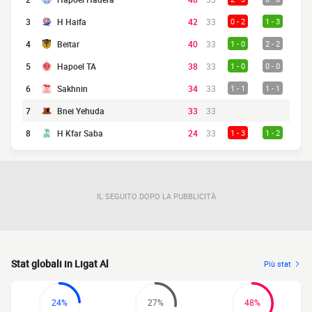
3
H Haifa
42
33
0 - 2
1 - 3
4
Beitar
40
33
1 - 0
2 - 2
5
Hapoel TA
38
33
1 - 0
0 - 0
6
Sakhnin
34
33
1 - 1
1 - 1
7
Bnei Yehuda
33
33
8
H Kfar Saba
24
33
1 - 3
1 - 2
IL SEGUITO DOPO LA PUBBLICITÀ
Stat globali in Ligat Al
Più stat
24%
27%
48%