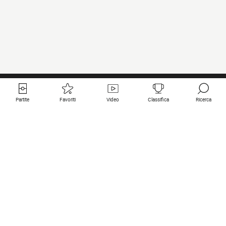
Partite
Favoriti
Video
Classifica
Ricerca
Links utili
Squadre in primo piano
Tutte le partite
PSG
Partita in diretta
Bayern Munich
Ultimi risultati
Real Madrid
Prossime partite
Inter
Partita in streaming
Juventus
Contatto
Manchester City
Note legali
Manchester United
Liverpool