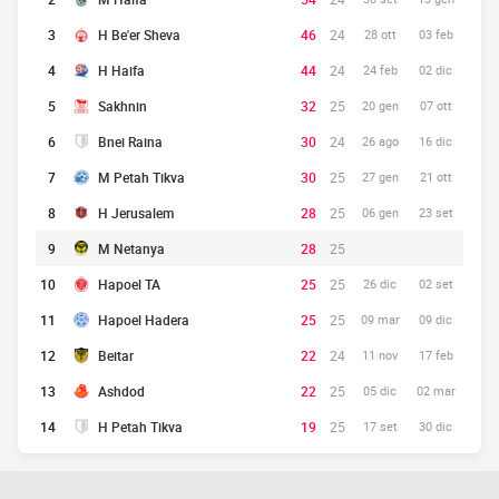
3
H Be'er Sheva
46
24
28 ott
03 feb
4
H Haifa
44
24
24 feb
02 dic
5
Sakhnin
32
25
20 gen
07 ott
6
Bnei Raina
30
24
26 ago
16 dic
7
M Petah Tikva
30
25
27 gen
21 ott
8
H Jerusalem
28
25
06 gen
23 set
9
M Netanya
28
25
10
Hapoel TA
25
25
26 dic
02 set
11
Hapoel Hadera
25
25
09 mar
09 dic
12
Beitar
22
24
11 nov
17 feb
13
Ashdod
22
25
05 dic
02 mar
14
H Petah Tikva
19
25
17 set
30 dic