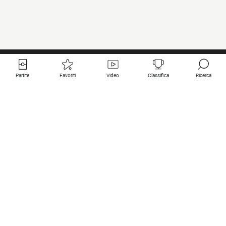
Partite
Favoriti
Video
Classifica
Ricerca
Links utili
Squadre in primo piano
Tutte le partite
PSG
Partita in diretta
Bayern Munich
Ultimi risultati
Real Madrid
Prossime partite
Inter
Partita in streaming
Juventus
Contatto
Manchester City
Note legali
Manchester United
Liverpool