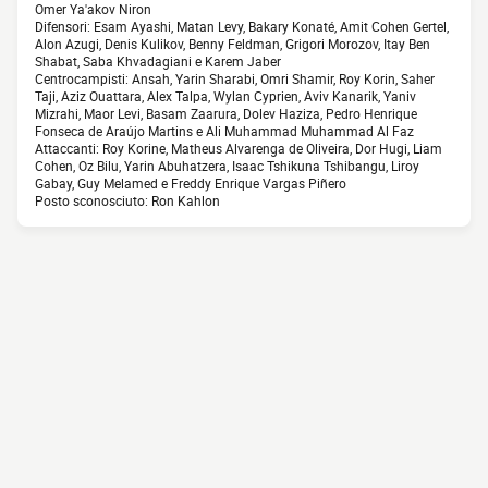
Omer Ya'akov Niron
Difensori: Esam Ayashi, Matan Levy, Bakary Konaté, Amit Cohen Gertel,
Alon Azugi, Denis Kulikov, Benny Feldman, Grigori Morozov, Itay Ben
Shabat, Saba Khvadagiani e Karem Jaber
Centrocampisti: Ansah, Yarin Sharabi, Omri Shamir, Roy Korin, Saher
Taji, Aziz Ouattara, Alex Talpa, Wylan Cyprien, Aviv Kanarik, Yaniv
Mizrahi, Maor Levi, Basam Zaarura, Dolev Haziza, Pedro Henrique
Fonseca de Araújo Martins e Ali Muhammad Muhammad Al Faz
Attaccanti: Roy Korine, Matheus Alvarenga de Oliveira, Dor Hugi, Liam
Cohen, Oz Bilu, Yarin Abuhatzera, Isaac Tshikuna Tshibangu, Liroy
Gabay, Guy Melamed e Freddy Enrique Vargas Piñero
Posto sconosciuto: Ron Kahlon