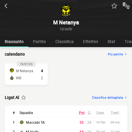
M Netanya
Israele
Riassunto
Partite
Classifica
Effettivi
Stat
Tra
calendario
Più partite
19/07/23
M Netanya
4
WB
2
Ligat Al
Classifica dettagliata
#
Squadra
Pnt
G
Casa.
Trasf.
1
Maccabi TA
55
24
10 feb
04 nov
2
M Haifa
54
24
30 set
13 gen