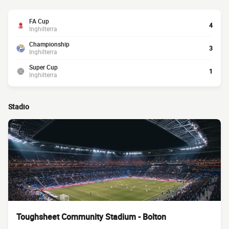
FA Cup
4
Inghilterra
Championship
3
Inghilterra
Super Cup
1
Inghilterra
Stadio
Toughsheet Community Stadium - Bolton