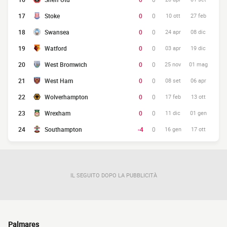
17
Stoke
0
0
10 ott
27 feb
18
Swansea
0
0
24 apr
08 dic
19
Watford
0
0
03 apr
19 dic
20
West Bromwich
0
0
25 nov
01 mag
21
West Ham
0
0
08 set
06 apr
22
Wolverhampton
0
0
17 feb
13 ott
23
Wrexham
0
0
11 dic
01 gen
24
Southampton
-4
0
16 gen
17 ott
IL SEGUITO DOPO LA PUBBLICITÀ
Palmares