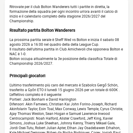
Ritrovate per il club Bolton Wanderers tutti i partite in diretta, la
formazione della squadra per ogni incontro un'ora avanti il calcio di
inizio e il calendario completo della stagione 2026/2027 del
Championship.
Risultato partita Bolton Wanderers
La prossima partita serale è Sheff Wed vs Bolton e inizia il sabato 08
agosto 2026 a 16:00 nel quadro della della League Cup.
Il risultato dell'ultima partita in Club Amichevoli che opponeva Bolton e
NAC è 1-0.
Bolton occupa attualmente la 3e posizione della classifica Totale di
Championship 2026/2027.
Principali giocatori
L'ultimo trasferimento più caro del mercato è Szabolcs Gergő Schön,
trasferito a Győri ETO il lunedì 15 giugno 2026 per un totale di 600K .
L'effettivo completo è il seguente:
Portieri: Jack Bonham e David Harrington
Difensori: Akin Famewo, Christian Kai John Forino-Joseph, Richard
Akinfolarin Taylor, Eoin Toal, Max Conway, Lewis Temple, Cyrus Christie,
Ajay Thomas Weston, Sean Hogan e Samuel Lawrence Inwood
Centrocampisti: Noah Halford, Alister Crawford, Jeff King, Xavier
Simons, Joshua Luke Sheehan, Johnny Kenny, Thierry Mikael Gale,
Jordi Osei-Tutu, Robert Julian Apter, Ethan Jay Osadebawen Erhahon,
Kyle Michael Dempsey, Rúben da Rocha Rodrigues, Corey Josiah Paul