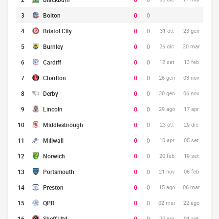
3
Bolton
0
0
4
Bristol City
0
0
31 ott
23 gen
5
Burnley
0
0
26 dic
20 mar
6
Cardiff
0
0
12 set
13 feb
7
Charlton
0
0
26 gen
03 nov
8
Derby
0
0
30 gen
06 nov
9
Lincoln
0
0
29 ago
17 apr
10
Middlesbrough
0
0
23 ott
29 dic
11
Millwall
0
0
10 apr
05 set
12
Norwich
0
0
20 feb
19 set
13
Portsmouth
0
0
21 nov
06 feb
14
Preston
0
0
15 ago
06 mar
15
QPR
0
0
02 mar
22 ago
16
Sheff Utd
0
0
20 apr
01 set