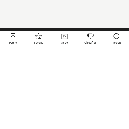
Partite
Favoriti
Video
Classifica
Ricerca
Links utili
Squadre in primo piano
Tutte le partite
PSG
Partita in diretta
Bayern Munich
Ultimi risultati
Real Madrid
Prossime partite
Inter
Partita in streaming
Juventus
Contatto
Manchester City
Note legali
Manchester United
Liverpool