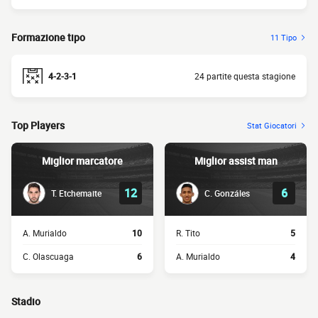
Formazione tipo
11 Tipo
4-2-3-1
24 partite questa stagione
Top Players
Stat Giocatori
Miglior marcatore
Miglior assist man
12
6
T. Etchemaite
C. Gonzáles
A. Murialdo
10
R. Tito
5
C. Olascuaga
6
A. Murialdo
4
Stadio