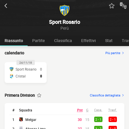
Sport Rosario
Perù
Riassunto
Partite
Classifica
Effettivi
Stat
Tra
calendario
Più partite
24/11/18
Sport Rosario
0
Cristal
8
Primera Division
Classifica dettagliata
#
Squadra
Pnt
G
Casa.
Trasf.
1
Melgar
30
15
2 - 1
2 - 1
2
Alianza Lima
27
15
3 - 2
1 - 0