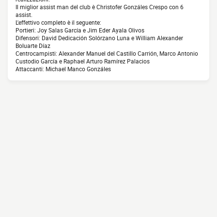
Il miglior assist man del club è Christofer Gonzáles Crespo con 6
assist.
L'effettivo completo è il seguente:
Portieri: Joy Salas García e Jim Eder Ayala Olivos
Difensori: David Dedicación Solórzano Luna e William Alexander
Boluarte Díaz
Centrocampisti: Alexander Manuel del Castillo Carrión, Marco Antonio
Custodio García e Raphael Arturo Ramírez Palacios
Attaccanti: Michael Manco Gonzáles